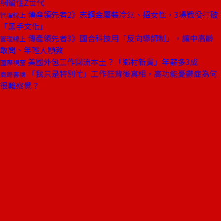
網留住Z世代
傳產領先者2》志鋼金屬裝冷氣、招女性，3場戰役打破
管理線上
「黑手文化」
傳產領先者3》國合科技用「反向導師制」，讓中高齡
管理線上
敢問、年輕人願教
美國外包工作回流本土？「鄉村新貴」年薪多3成
國際視窗
「我只是特別忙」工作狂背後真相，高功能憂鬱症為何
商周書摘
很難察覺？