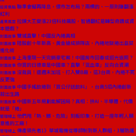
聯準會擬再降息，債市怎布局？兩標的、一原則賺翻漲
投資焦點
紅利
拉鍊大王變漲23倍科技飆股，智通翻紅是轉型奇蹟或資
產業風雲
本遊戲？
雙城直擊！中國反內捲真相
封面故事
陸股創十年新高、黃金搶成排隊店，內捲地獄捲出韭菜
封面故事
進化術
上海重現一天完銷豪宅案！中國房市回春或迴光返照？
封面故事
你買的日德車是中國車？直擊「混血車」反向合資潮
封面故事
沒裁員！還週末加班、打入雙B廠，這3台商，內捲不死
封面故事
反更強
中國手搖飲捲到「買公仔送飲料」，台商5招內捲創新
封面故事
殺出生路
中國新五年規劃能解困局？真相：拚AI、半導體，代價
封面故事
就是「捲」
他們甩「熱、髒、危險」刻板印象，打造一座年輕人願
管理線上
意進的工廠！
傳產領先者1》華城電機從導師制到新人群組，3層防護
管理線上