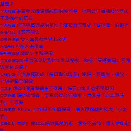
算盤？
乘著金光鐘錶總經理的時光機 他用公仔彌補那些年來
封面故事
不及保存的玩心
公仔與藝術品的差別？藏家如何養成「看得懂」的眼光
封面故事
韭菜不認命
編者的話
女人當家AI世界未來式
商場自慢塾
AI進入季後賽
AI超未來
讓歷史重新呼吸
服務最前線
標普500市值44％靠AI股撐！你被「雙速美國」表面
金融時報精選
榮景迷惑嗎？
非洲豬瘟恐成「進口取代國產」關鍵，菜籃族、餐飲、
火線話題
外銷衝擊全解讀
傳800億買問題生三商壽！揭玉山金非搶不可原因
金融街
輝達總部案，新壽最後為何讓步？專家揭「非典型談
焦點新聞
判」三盲點
iPhone 17加料不加價爆賣，庫克忍痛讓利反攻「小米
科技風雲
們」
專訪》他10年績效贏葛洛斯，債券巴菲特：懂人才能避
投資焦點
險