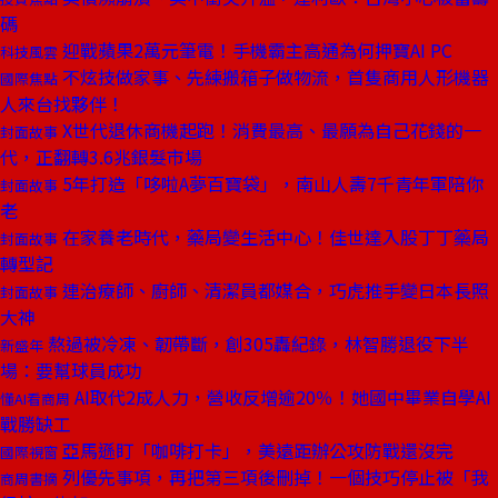
碼
迎戰蘋果2萬元筆電！手機霸主高通為何押寶AI PC
科技風雲
不炫技做家事、先練搬箱子做物流，首隻商用人形機器
國際焦點
人來台找夥伴！
X世代退休商機起跑！消費最高、最願為自己花錢的一
封面故事
代，正翻轉3.6兆銀髮市場
5年打造「哆啦A夢百寶袋」，南山人壽7千青年軍陪你
封面故事
老
在家養老時代，藥局變生活中心！佳世達入股丁丁藥局
封面故事
轉型記
連治療師、廚師、清潔員都媒合，巧虎推手變日本長照
封面故事
大神
熬過被冷凍、韌帶斷，創305轟紀錄，林智勝退役下半
新盛年
場：要幫球員成功
AI取代2成人力，營收反增逾20％！她國中畢業自學AI
懂AI看商周
戰勝缺工
亞馬遜盯「咖啡打卡」，美遠距辦公攻防戰還沒完
國際視窗
列優先事項，再把第三項後刪掉！一個技巧停止被「我
商周書摘