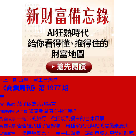
上一期
直擊！軍工台灣隊
《商業周刊》第 1977 期
茄子做為共通語言
食刻場景
鐘錶新聞值得相信嗎？
抽屜裡的時光機
一粒米的旅行 從田埂到餐桌的台東風景
封面故事
爸爸送我種子當嫁妝 育種家女兒與她的黑纖米農夫
封面故事
一張柴燒餐桌、一顆手捏飯糰 讓都市旅人重學好好吃
封面故事