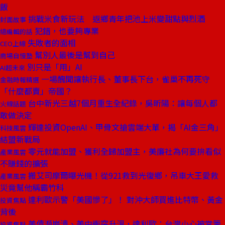
飯
挑戰米食新玩法 返鄉青年把池上米變甜點與烈酒
封面故事
犯錯，也要夠專業
總編輯的話
失敗者的面相
CEO上線
幫別人最後是幫到自己
商場自慢塾
別只是「用」AI
AI超未來
一場醜聞讓執行長、董事長下台，雀巢不再死守
金融時報精選
「什麼都賣」帝國？
台中新光三越7個月重生全紀錄，吳昕陽：讓每個人都
火線話題
敢做決定
輝達投資OpenAI、甲骨文搶雲端大單，揭「AI金三角」
科技風雲
結盟新戰局
零元就能加盟、獲利全歸加盟主，美廉社為何要拚看似
產業風雲
不賺錢的擴張
搬艾司摩爾曝光機！從921救到光復鄉，吊車大王愛救
產業風雲
災竟幫他稱霸竹科
達利歐示警「美國慘了」！ 對沖大師買進比特幣、黃金
投資焦點
背後
美債瀕崩潰、美中衝突升溫，達利歐：台灣小心被當籌
投資焦點