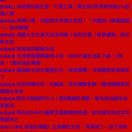
你該把AI當主管，不是工具！簡立峰3思考助你變1％超
管理線上
級人類
得罪川普，印度股市慘遭大逃殺！「中國加一變美國減
國際焦點
一」後市解讀
湯圓大王在夏天就沒得賺？桂冠怎靠「場景擴張」做淡
產業風雲
季生意
我和我的銀髮毛孩
封面故事
毛孩老後開銷暴增４倍，如何不讓生活亂了套？1張
封面故事
表、7問答提前準備
當高齡毛孩也需要日托、喘息服務，汪喵版居家長照來
封面故事
了
告別時喝珍奶、吃雞排，骨灰罈變家飾⋯寵物殯葬業掀
封面故事
精緻化革命
飼主花錢超阿莎力！砸9萬鋪防滑墊，幫毛孩站起來成
封面故事
新藍海
瑪氏從M&M's糖果王國變寵物帝國，如何讓毛孩從生到
封面故事
死都有它
成長的兩難》企業獲利失色、資源減少，該下修新
商周CEO學院