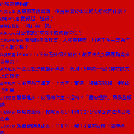
的留聲博物館
當黑膠再度轉動 復古熱潮背後年輕人想找回什麼？
封面故事
愛得起 送得了
總編輯的話
「潤」與「捲」
商場自慢塾
AI公僕該追求效率或修復信任？
AI超未來
開除聯準會理事、入股英特爾，川普干預主義為何
金融時報精選
無人敢吭聲？
iPhone 17不被看好卻大備貨！蘋果庫克加碼關鍵竟來
科技風雲
自華為？
千金股製造機最新黑馬：漢測，5年賭一個只存在論文
產業風雲
上的技術
它的產品下海底、上太空，萊德「特種部隊術」衝6成
產業風雲
毛利率
醫學進步，反而讓你生不起病？「醫療通膨」風暴全解
火線話題
讀
醫療費高漲，保險買多少才夠？2+1保單配置法備妥救
火線話題
命金
漲保費轉嫁成本，並非唯一解！4問答破解「醫療通
火線話題
膨」