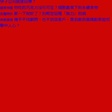
併子公司營運目標？
你吃的巧克力沒可可豆？細胞農業下的永續食物
國際視窗
累一下就好了？別輕忽這種「無力」的病
良醫問診
幾乎不找顧問、也不訪談客戶，賈伯斯的傲嬌創新如何
商周書摘
擊中人心？