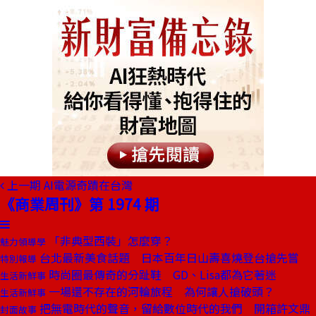
上一期
AI電源奇蹟在台灣
《商業周刊》第 1974 期
「非典型西裝」怎麼穿？
魅力領導學
台北最新美食話題 日本百年日山壽喜燒登台搶先嘗
特別報導
時尚圈最傳奇的分趾鞋 GD、Lisa都為它著迷
生活新鮮事
一場還不存在的河輪旅程 為何讓人搶破頭？
生活新鮮事
把無電時代的聲音，留給數位時代的我們 開箱許文鼎
封面故事