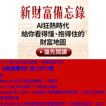
上一期
台灣世紀豪賭 到美國蓋竹科
《商業周刊》第 1972 期
用432赫茲跨越西、法國界
開瓶之前
華山論劍？不如華山邂逅
CEO下班後
旅人必收！台灣職人跨界翻新金澤町屋 三棟古宅每間
特別報導
都像開彩蛋
台北時尚戰場迎來重量級選手！紅唇娃娃登台，為何
生活新鮮事