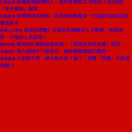
最懂高端服務的人，為何掛奧客21次電話？他3招建
封面故事
「黑卡精神」團隊
反問面試官煩惱，竟增加錄取機會！9招讓你成為情緒
封面故事
價值高手
成長的兩難》生意好到擴廠卻人才斷層，高階強
商周CEO學院
勢、中階缺人怎麼辦？
植物肉先鋒陷破產危機，「優格冰淇淋效應」惹禍
國際視窗
視力模糊不只是老花 熟齡眼睛問題別再拖！
良醫問診
什麼都不想，讓大腦休息？錯了！偶爾「受驚」才能增
商周書摘
強腦力