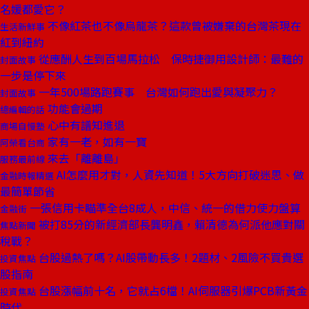
名媛都愛它？
不像紅茶也不像烏龍茶？這款曾被嫌棄的台灣茶現在
生活新鮮事
紅到紐約
從應酬人生到百場馬拉松 保時捷御用設計師：最難的
封面故事
一步是停下來
一年500場路跑賽事 台灣如何跑出愛與凝聚力？
封面故事
功能會過期
總編輯的話
心中有譜知進退
商場自慢塾
家有一老，如有一寶
阿榮看台商
來去「離離島」
服務最前線
AI怎麼用才對，人資先知道！5大方向打破迷思、做
金融時報精選
最簡單節省
一張信用卡瞄準全台8成人，中信、統一的借力使力盤算
金融街
被打85分的新經濟部長龔明鑫，賴清德為何派他應對關
焦點新聞
稅戰？
台股過熱了嗎？AI股帶動長多！2題材、2風險不買貴選
投資焦點
股指南
台股漲幅前十名，它就占6檔！AI伺服器引爆PCB新黃金
投資焦點
時代