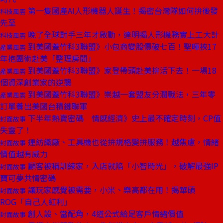
第一隻國產AI人形機器人誕生！揭密台灣隊如何拚後發
科技風雲
先至
晚了全球對手三年才啟動，達明揭人形機務實上工大計
科技風雲
到美國蓋竹科3聯盟》小包商變股價破七百！聖暉挾17
產業風雲
年抱團術赴美「整理房間」
到美國蓋竹科3聯盟》家登帶頭赴美拚活下去！一場18
產業風雲
個資深創業家的逆襲
到美國蓋竹科3聯盟》崇越一套盟友分潤戰法，三年零
產業風雲
訂單養出美國台積鏈聯軍
下半年熱賣密碼 情感經濟》史上最不確定時刻，CP值
封面故事
失靈了！
連紡織廠、工具機也從拚規格變拚服務！越焦慮，情緒
封面故事
價值越有威力
顧客被稱訓練家，入店就陷「小智時光」，破解最強IP
封面故事
寶可夢共情密碼
讓玩家感覺被需要，小米、樂高都在用！揭華碩
封面故事
ROG「自己人紅利」
創人設、當配角，4道公式給足客戶情緒價值
封面故事