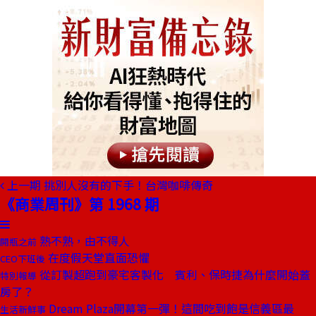
上一期
挑別人沒有的下手！台灣咖啡傳奇
《商業周刊》第 1968 期
熟不熟，由不得人
開瓶之前
在度假天堂直面恐懼
CEO下班後
從訂製超跑到豪宅客製化 賓利、保時捷為什麼開始蓋
特別報導
房了？
Dream Plaza開幕第一彈！這間吃到飽是信義區最
生活新鮮事