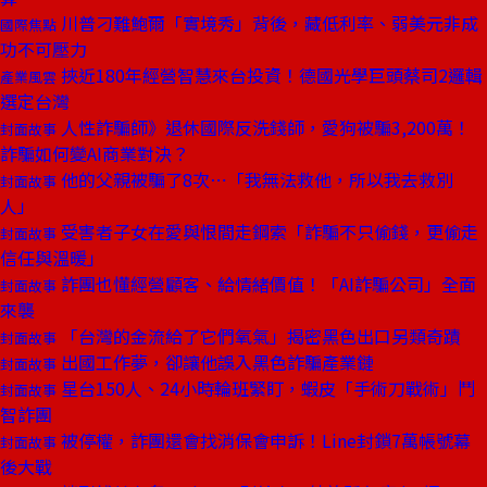
川普刁難鮑爾「實境秀」背後，藏低利率、弱美元非成
國際焦點
功不可壓力
挾近180年經營智慧來台投資！德國光學巨頭蔡司2邏輯
產業風雲
選定台灣
人性詐騙師》退休國際反洗錢師，愛狗被騙3,200萬！
封面故事
詐騙如何變AI商業對決？
他的父親被騙了8次⋯「我無法救他，所以我去救別
封面故事
人」
受害者子女在愛與恨間走鋼索「詐騙不只偷錢，更偷走
封面故事
信任與溫暖」
詐團也懂經營顧客、給情緒價值！「AI詐騙公司」全面
封面故事
來襲
「台灣的金流給了它們氧氣」揭密黑色出口另類奇蹟
封面故事
出國工作夢，卻讓他誤入黑色詐騙產業鏈
封面故事
星台150人、24小時輪班緊盯，蝦皮「手術刀戰術」鬥
封面故事
智詐團
被停權，詐團還會找消保會申訴！Line封鎖7萬帳號幕
封面故事
後大戰