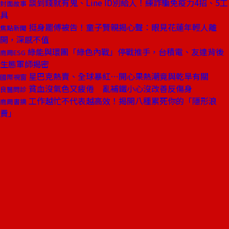
談到錢就有鬼、Line ID別給人！練詐騙免疫力4招、5工
封面故事
具
挺身罷傅被告！童子賢親揭心聲：眼見花蓮年輕人離
焦點新聞
開，深感不值
綠能與環團「綠色內戰」停戰推手，台積電、友達背後
商周ESG
生態軍師揭密
星巴克熱賣、全球暴紅⋯開心果熱潮竟與乾旱有關
國際視窗
貧血沒氣色又疲倦 亂補鐵小心沒改善反傷身
良醫問診
工作越忙不代表越高效！揭開八種累死你的「隱形浪
商周書摘
費」