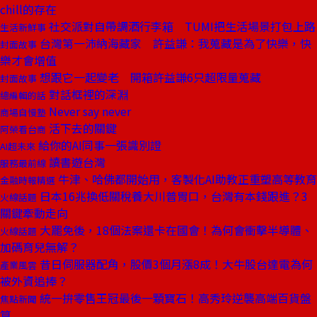
chill的存在
社交派對自帶調酒行李箱 TUMI把生活場景打包上路
生活新鮮事
台灣第一沛納海藏家 許益謙：我蒐藏是為了快樂，快
封面故事
樂才會增值
想跟它一起變老 開箱許益謙6只超限量蒐藏
封面故事
對話框裡的深淵
總編輯的話
Never say never
商場自慢塾
活下去的關鍵
阿榮看台商
給你的AI同事一張識別證
AI超未來
讀書遊台灣
服務最前線
牛津、哈佛都開始用，客製化AI助教正重塑高等教育
金融時報精選
日本16兆換低關稅養大川普胃口，台灣有本錢跟進？3
火線話題
關鍵牽動走向
大罷免後，18個法案還卡在國會！為何會衝擊半導體、
火線話題
加碼育兒無解？
昔日伺服器配角，股價3個月漲8成！大牛股台達電為何
產業風雲
被外資追捧？
統一拚零售王冠最後一顆寶石！高秀玲逆襲高端百貨盤
焦點新聞
算