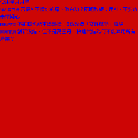
使用量月月增
苦惱AI不懂你的痛、做白功？陪跑教練：用AI，不要放
懂AI看商周
棄懷疑心
不離職也能重燃熱情！6點改造「安靜蓬勃」職場
國際視窗
創新沒錯，但不是萬靈丹 快速試錯為何不能套用所有
商周書摘
產業？