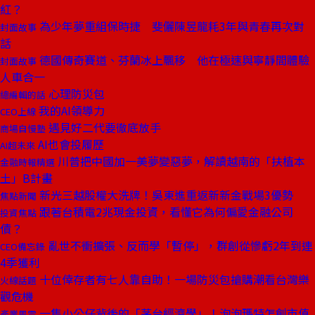
紅？
為少年夢重組保時捷 斐儷陳昱龍耗3年與青春再次對
封面故事
話
德國傳奇賽道、芬蘭冰上飄移 他在極速與寧靜間體驗
封面故事
人車合一
心理防災包
總編輯的話
我的AI領導力
CEO上線
遇見好二代要徹底放手
商場自慢塾
AI也會投履歷
AI超未來
川普把中國加一美夢變惡夢，解讀越南的「扶植本
金融時報精選
土」B計畫
新光三越股權大洗牌！吳東進重返新新金戰場3優勢
焦點新聞
跟著台積電2兆現金投資，看懂它為何偏愛金融公司
投資焦點
債？
亂世不衝擴張、反而學「暫停」，群創從慘虧2年到連
CEO備忘錄
4季獲利
十位倖存者有七人靠自助！一場防災包搶購潮看台灣樂
火線話題
觀危機
一隻小公仔背後的「茅台經濟學」！泡泡瑪特怎創市值
產業風雲