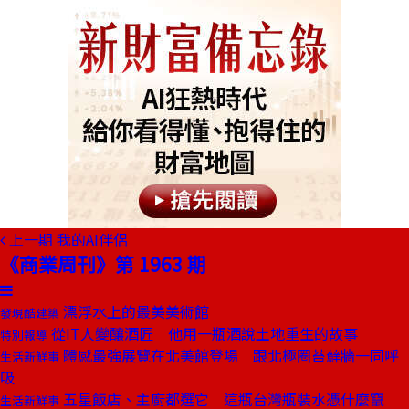
上一期
我的AI伴侶
《商業周刊》第 1963 期
漂浮水上的最美美術館
發現酷建築
從IT人變釀酒匠 他用一瓶酒說土地重生的故事
特別報導
體感最強展覽在北美館登場 跟北極圈苔蘚牆一同呼
生活新鮮事
吸
五星飯店、主廚都選它 這瓶台灣瓶裝水憑什麼竄
生活新鮮事