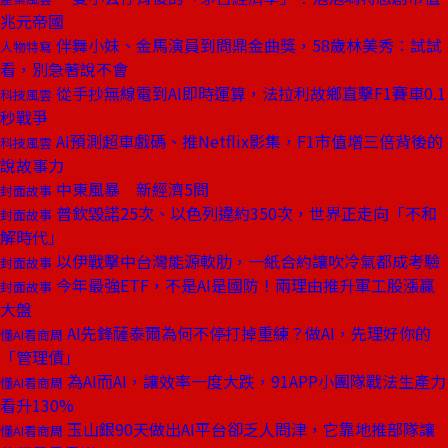
兆元帝國
伴舞小妹、金馬演員到問鼎金曲獎，58歲林美秀：試試
人物特寫
看，別急著說不會
從手抄無線電到AI即時運算，法拉利故鄉直擊F1賽車0.1
科技風雲
秒戰爭
AI預測超車戲碼、推Netflix影集，F1市值增三倍背後的
科技風雲
說故事力
中東風暴 新經濟5問
封面故事
普欽毀諾25次、以色列違約350次，世界正走向「不和
封面故事
解時代」
以伊戰擊中台灣能源軟肋，一紙合約讓吹冷氣都成考驗
封面故事
今年最強ETF，不是AI是國防！兩理由推升軍工股漲贏
封面故事
大盤
AI先鋒薩泰爾為何不停打掉重練？做AI，先理好你的
懂AI看商周
「管理債」
為AI而AI，讓效率一度大跌，91APP小團隊戰法生產力
懂AI看商周
看升130%
玉山銀90天做出AI平台卻乏人問津，它靠地推部隊讓
懂AI看商周