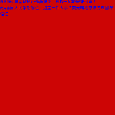
鼻塞難癒恐是鼻竇炎 醫授三招舒緩兼保養！
良醫問診
人民幣想篡位，還差一件大事？美元霸權存續仍靠國際
商周書摘
信任