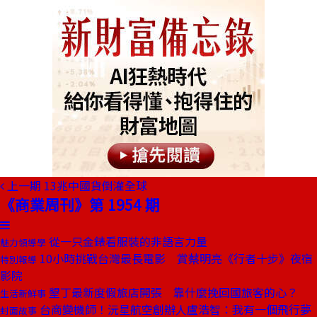
上一期
13兆中國貨倒灌全球
《商業周刊》第 1954 期
從一只金錶看服裝的非語言力量
魅力領導學
10小時挑戰台灣最長電影 賞蔡明亮《行者十步》夜宿
特別報導
影院
墾丁最新度假旅店開張 靠什麼挽回國旅客的心？
生活新鮮事
台商變機師！沅星航空創辦人盧浩智：我有一個飛行夢
封面故事