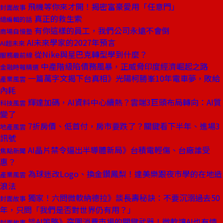
飛機等你來才開！揭密富豪愛用「任意門」
封面故事
真正的救生索
總編輯的話
有你這樣的員工，我們公司永遠不會倒
商場自慢塾
AI未來學家的2027年預言
AI超未來
從Nike與星巴克轉型學到什麼？
服務最前線
中產階級陷債務風暴，正威脅印度經濟崛起之路
金融時報精選
一篇萬字文揭下台真相》光陽柯勝峯10年電車夢，敗給
產業風雲
內耗
輝達加碼，AI資料中心續熱？雲端3巨頭布局轉向：AI質
科技風雲
變了
7折房價、低首付，房市要跌了？關鍵看下半年、進場3
地產風雲
訊號
AI晶片禁令逼出半導體新局》台積電輕傷、台廠誰受
焦點新聞
惠？
為球迷改Logo、換金鑽鳳梨！達美樂跟夜市學的在地造
產業風雲
浪法
獨家！六問微軟納德拉》談長壽秘訣：不要沉溺過去50
封面故事
年，只問「我們是否對世界仍有用？」
談AI策略》突圍消費市場的關鍵武器！微軟讓AI也有情
封面故事