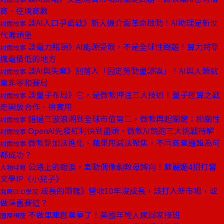
商、逆境商數
談AI入口爭霸戰》新人機介面革命啟動！AI助理是新世
封面故事
代灘頭堡
談電力瓶頸》AI能源受限，不是全球性問題！算力將靠
封面故事
攏電價低的地方
談AI與失業》別落入「固定勞動量謬誤」！AI與人類就
封面故事
業非零和賽局
談量子布局》它，是微軟押注三大技術！量子運算之戰
封面故事
走開放合作、拚實用
錯過三波浪潮到全球市值第二，微軟再起關鍵：相關性
封面故事
OpenAI先發紅利快到盡頭，微軟AI競跑三大挑戰待解
封面故事
微軟靠加法進化、蘋果用減法聚焦，不同商業邏輯為何
封面故事
都成功？
公路上的眼淚，牽動偶像劇教母轉向！蘇麗媚4招打響
人物特寫
文學IP《小兒子》
成長的兩難》營收10年沒成長，該打入新市場，或
商周CEO學院
做深舊賽道？
不做車庫創業夢了！美國年輕人瘋回家接班
國際視窗