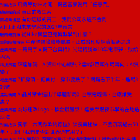
飛機等你來才開！揭密富豪愛用「任意門」
封面故事
真正的救生索
總編輯的話
有你這樣的員工，我們公司永遠不會倒
商場自慢塾
AI未來學家的2027年預言
AI超未來
從Nike與星巴克轉型學到什麼？
服務最前線
中產階級陷債務風暴，正威脅印度經濟崛起之路
金融時報精選
一篇萬字文揭下台真相》光陽柯勝峯10年電車夢，敗給
產業風雲
內耗
輝達加碼，AI資料中心續熱？雲端3巨頭布局轉向：AI質
科技風雲
變了
7折房價、低首付，房市要跌了？關鍵看下半年、進場3
地產風雲
訊號
AI晶片禁令逼出半導體新局》台積電輕傷、台廠誰受
焦點新聞
惠？
為球迷改Logo、換金鑽鳳梨！達美樂跟夜市學的在地造
產業風雲
浪法
獨家！六問微軟納德拉》談長壽秘訣：不要沉溺過去50
封面故事
年，只問「我們是否對世界仍有用？」
談AI策略》突圍消費市場的關鍵武器！微軟讓AI也有情
封面故事