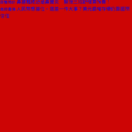
鼻塞難癒恐是鼻竇炎 醫授三招舒緩兼保養！
良醫問診
人民幣想篡位，還差一件大事？美元霸權存續仍靠國際
商周書摘
信任