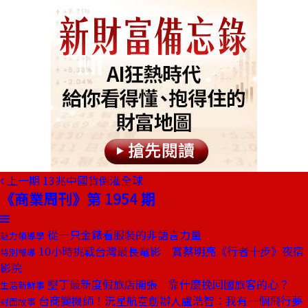
上一期
13兆中國貨倒灌全球
《商業周刊》第 1954 期
從一只金錶看服裝的非語言力量
魅力領導學
10小時挑戰台灣最長電影 賞蔡明亮《行者十步》夜宿
特別報導
影院
墾丁最新度假旅店開張 靠什麼挽回國旅客的心？
生活新鮮事
台商變機師！沅星航空創辦人盧浩智：我有一個飛行夢
封面故事