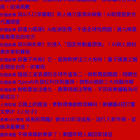
商、逆境商數
談AI入口爭霸戰》新人機介面革命啟動！AI助理是新世
封面故事
代灘頭堡
談電力瓶頸》AI能源受限，不是全球性問題！算力將靠
封面故事
攏電價低的地方
談AI與失業》別落入「固定勞動量謬誤」！AI與人類就
封面故事
業非零和賽局
談量子布局》它，是微軟押注三大技術！量子運算之戰
封面故事
走開放合作、拚實用
錯過三波浪潮到全球市值第二，微軟再起關鍵：相關性
封面故事
OpenAI先發紅利快到盡頭，微軟AI競跑三大挑戰待解
封面故事
微軟靠加法進化、蘋果用減法聚焦，不同商業邏輯為何
封面故事
都成功？
公路上的眼淚，牽動偶像劇教母轉向！蘇麗媚4招打響
人物特寫
文學IP《小兒子》
成長的兩難》營收10年沒成長，該打入新市場，或
商周CEO學院
做深舊賽道？
不做車庫創業夢了！美國年輕人瘋回家接班
國際視窗