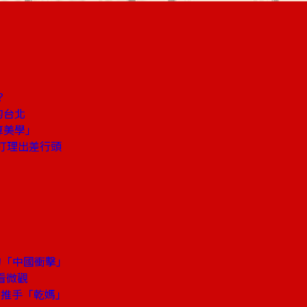
？
的台北
算美學」
樣打理出差行頭
的「中國衝擊」
看微觀
粉推手「乾媽」