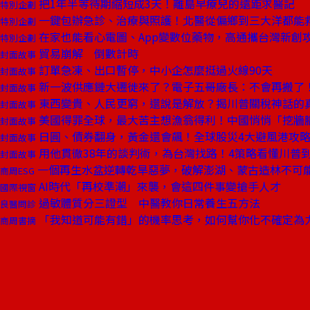
把1年半等待期縮短成3天！離島早療兒的遠距求醫記
特別企劃
一鍵包辦急診、治療與照護！北醫從偏鄉到三大洋都能
特別企劃
在家也能看心電圖、App變數位藥物，高通攜台灣新創
特別企劃
貿易崩解 倒數計時
封面故事
訂單急凍、出口暫停，中小企怎麼挺過火線90天
封面故事
新一波供應鏈大遷徙來了？電子五哥廠長：不會再搬了
封面故事
東西變貴、人民更窮，還說是解放？揭川普關稅神話的
封面故事
美國得罪全球，最大苦主想漁翁得利！中國悄悄「挖牆
封面故事
日圓、債券翻身，黃金還會飆！全球股災4大避風港攻
封面故事
用他貫徹38年的談判術，為台灣找路！4策略看懂川普
封面故事
一個再生水盆逆轉乾旱惡夢，破解澎湖、蒙古造林不可
商周ESG
AI時代「再校準潮」來襲，會這四件事變搶手人才
國際視窗
過敏體質分三證型 中醫教你日常養生五方法
良醫問診
「我知道可能有錯」的機率思考，如何幫你化不確定為
商周書摘