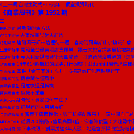
上一期
台灣主動式ETF元年 便宜投資時代
《商業周刊》第 1952 期
最新潮的舊方法
開瓶之前
去柬埔寨試射火箭炮
CEO下班後
連阿湯哥都來這裡待一週 春訪阿爾卑斯山小鎮玩什麼
特別報導
開箱全台最美酒店嘉佩樂 跟著文旅官探索最接地氣
生活新鮮事
義大利新媒體藝術天團登台 打造台灣沒看過的「運
生活新鮮事
14年614趟航班的型男飛行觀察！跟dunhill周元旭這
封面故事
掌握「金玉其外」法則 6招高效打包西裝與行李
封面故事
機會藏在僵局中
總編輯的話
是危機還是轉機
商場自慢塾
感覺不重要
阿榮看台商
AI時代，資安如何守住？
AI超未來
把現有的人用到最好
服務最前線
廣東工廠兩極化、勞工抗議創新高！一窺中國自己
金融時報精選
從虧200億變市值最高翻3倍，宏碁陳俊聖：大趨勢中
MEGA TALK
簽下李珠珢、創票房連3年大漲！她是富邦悍將逆勢增
人物特寫