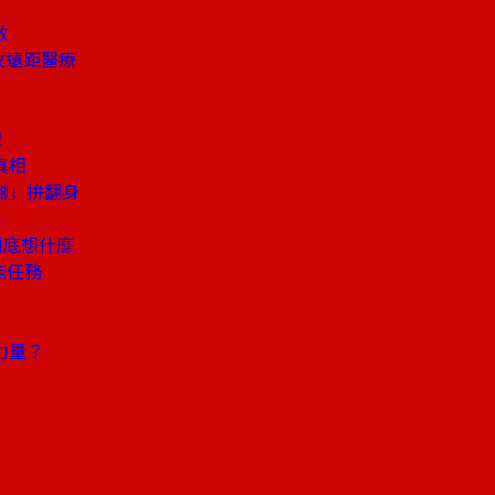
救
攻遠距醫療
！
真相
腳」拚翻身
略
到底想什麼
能任務
力量？