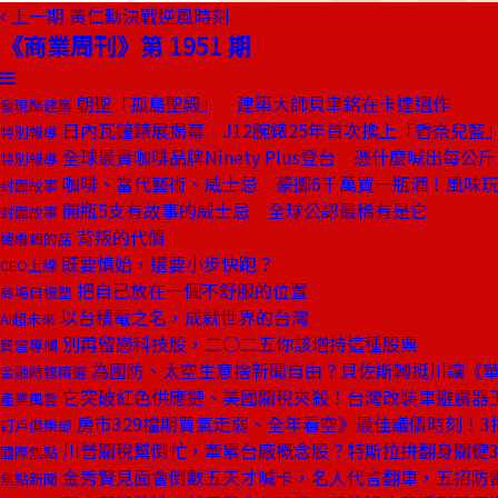
上一期
黃仁勳決戰逆風時刻
《商業周刊》第 1951 期
朝聖「孤島聖殿」 建築大師貝聿銘在卡達遺作
發現酷建築
日內瓦鐘錶展揭幕 J12腕錶25年首次換上「香奈兒藍
特別報導
全球最貴咖啡品牌Ninety Plus登台 憑什麼喊出每公
特別報導
咖啡、當代藝術、威士忌 豪擲6千萬買一瓶酒！風味
封面故事
開瓶5支有故事的威士忌 全球公認最稀有是它
封面故事
背叛的代價
總編輯的話
既要慎始，還要小步快跑？
CEO上線
把自己放在一個不舒服的位置
商場自慢塾
以台積電之名，成就世界的台灣
AI超未來
別再留戀科技股，二○二五你該增持這種股票
費雪專欄
為國防、太空生意捨新聞自由？貝佐斯轉挺川讓《
金融時報精選
它突破紅色供應鏈、美國關稅夾殺！台灣改裝車避震器
產業風雲
房市329檔期買氣走弱、全年看空》最佳議價時刻！3
訂戶俱樂部
川普關稅幫倒忙，牽累台廠概念股？特斯拉拚翻身關鍵
國際焦點
金秀賢見面會倒數五天才喊卡，名人代言翻車，五招防
焦點新聞