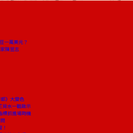
」
斤豆一萬美元？
玩家陳昱志
華郵》大變色
王背水一戰啟示
指標抓進場時機
3問
雷！