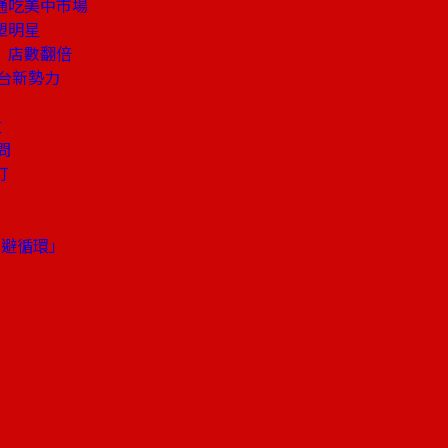
通吃美中市場
塑明星
」店數翻倍
台新勢力
攻
問
打
逃避循環」