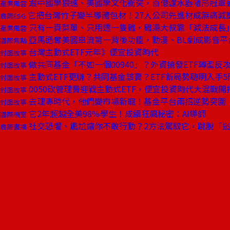
跟中國學狼速、美國學文化衝突，百億濾水器隱形冠軍
產業風雲
它把台灣竹子變半導體包材！27人公司先進材成無痛減
商周ESG
只有一頁菜單、只用透一隻雞，雞湯大叔靠「減法成長
產業風雲
亞馬遜奪美國串流第一背後功臣，動漫、BL劇成影音平
國際焦點
台灣主動式ETF元年》便宜投資時代
封面故事
做共同基金「不如一個00940」？外資搶發ETF轉型反
封面故事
主動式ETF更賺？共同基金該賣？ETF新局勢聰明入手5
封面故事
0050砍管理費迎戰主動式ETF，便宜投資時代大混戰開
封面故事
去理專時代，他們變市場新寵！基金平台兩招逆勢突圍
封面故事
它2年超越全美98％學生！成績狂飆秘密：AI導師
國際視窗
社交恐懼、尷尬讓你不敢行動？2方法駕馭它，跳脫「
商周書摘