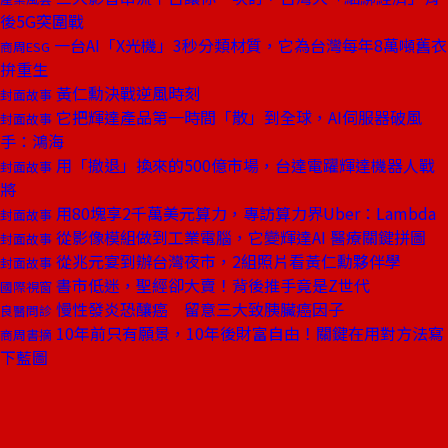
後5G突圍戰
一台AI「X光機」3秒分類材質，它為台灣每年8萬噸舊衣
商周ESG
拚重生
黃仁勳決戰逆風時刻
封面故事
它把輝達產品第一時間「散」到全球，AI伺服器破風
封面故事
手：鴻海
用「撤退」換來的500億市場，台達電躍輝達機器人戰
封面故事
將
用80塊享2千萬美元算力，專訪算力界Uber：Lambda
封面故事
從影像模組做到工業電腦，它變輝達AI 醫療關鍵拼圖
封面故事
從兆元宴到辦台灣夜市，2組照片看黃仁勳夥伴學
封面故事
書市低迷，聖經卻大賣！背後推手竟是Z世代
國際視窗
慢性發炎恐釀癌 留意三大致胰臟癌因子
良醫問診
10年前只有願景，10年後財富自由！關鍵在用對方法寫
商周書摘
下藍圖