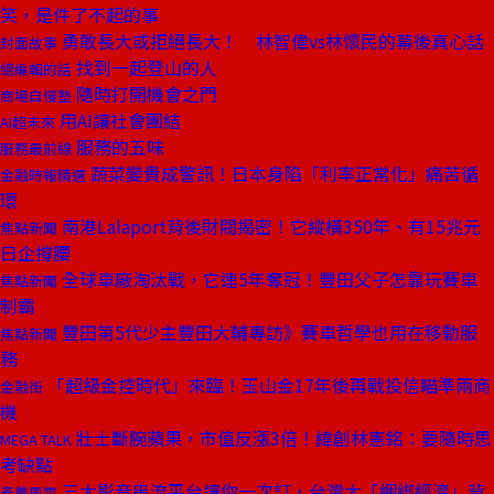
笑，是件了不起的事
勇敢長大或拒絕長大！ 林智偉vs林懷民的幕後真心話
封面故事
找到一起登山的人
總編輯的話
隨時打開機會之門
商場自慢塾
用AI讓社會團結
AI超未來
服務的五味
服務最前線
蔬菜變貴成警訊！日本身陷「利率正常化」痛苦循
金融時報精選
環
南港Lalaport背後財閥揭密！它縱橫350年、有15兆元
焦點新聞
日企撐腰
全球車廠淘汰戰，它連5年奪冠！豐田父子怎靠玩賽車
焦點新聞
制霸
豐田第5代少主豐田大輔專訪》賽車哲學也用在移動服
焦點新聞
務
「超級金控時代」來臨！玉山金17年後再戰投信瞄準兩商
金融街
機
壯士斷腕蘋果，市值反漲3倍！緯創林憲銘：要隨時思
MEGA TALK
考缺點
三大影音串流平台讓你一次訂，台灣大「綑綁經濟」背
產業風雲