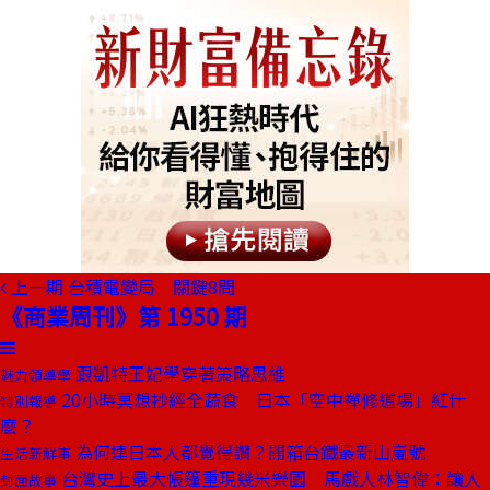
上一期
台積電變局 關鍵8問
《商業周刊》第 1950 期
跟凱特王妃學穿著策略思維
魅力領導學
20小時冥想抄經全蔬食 日本「空中禪修道場」紅什
特別報導
麼？
為何連日本人都覺得讚？開箱台鐵最新山嵐號
生活新鮮事
台灣史上最大帳篷重現幾米樂園 馬戲人林智偉：讓人
封面故事