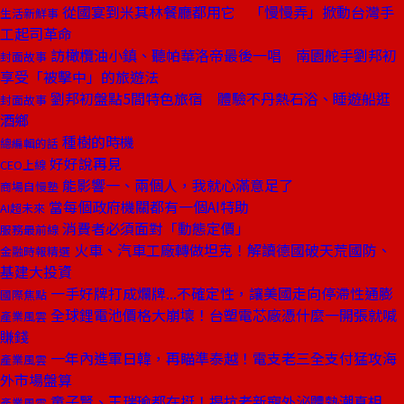
從國宴到米其林餐廳都用它 「慢慢弄」掀動台灣手
生活新鮮事
工起司革命
訪橄欖油小鎮、聽帕華洛帝最後一唱 南園舵手劉邦初
封面故事
享受「被擊中」的旅遊法
劉邦初盤點5間特色旅宿 體驗不丹熱石浴、睡遊船逛
封面故事
酒鄉
種樹的時機
總編輯的話
好好說再見
CEO上線
能影響一、兩個人，我就心滿意足了
商場自慢塾
當每個政府機關都有一個AI特助
AI超未來
消費者必須面對「動態定價」
服務最前線
火車、汽車工廠轉做坦克！解讀德國破天荒國防、
金融時報精選
基建大投資
一手好牌打成爛牌...不確定性，讓美國走向停滯性通膨
國際焦點
全球鋰電池價格大崩壞！台塑電芯廠憑什麼一開張就喊
產業風雲
賺錢
一年內進軍日韓，再瞄準泰越！電支老三全支付猛攻海
產業風雲
外市場盤算
童子賢、王瑞瑜都在挺！揭抗老新寵外泌體熱潮真相
產業風雲