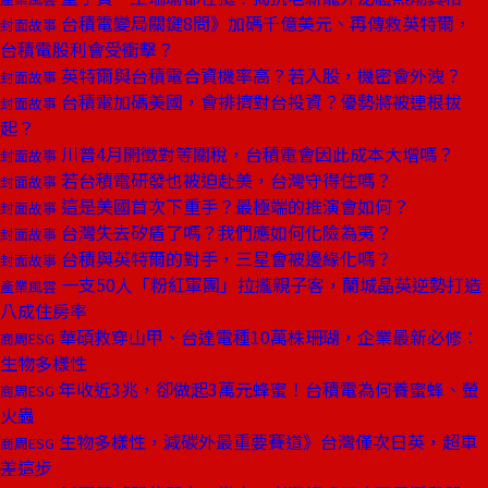
台積電變局關鍵8問》加碼千億美元、再傳救英特爾，
封面故事
台積電股利會受衝擊？
英特爾與台積電合資機率高？若入股，機密會外洩？
封面故事
台積電加碼美國，會排擠對台投資？優勢將被連根拔
封面故事
起？
川普4月開徵對等關稅，台積電會因此成本大增嗎？
封面故事
若台積電研發也被迫赴美，台灣守得住嗎？
封面故事
這是美國首次下重手？最極端的推演會如何？
封面故事
台灣失去矽盾了嗎？我們應如何化險為夷？
封面故事
台積與英特爾的對手，三星會被邊緣化嗎？
封面故事
一支50人「粉紅軍團」拉攏親子客，蘭城晶英逆勢打造
產業風雲
八成住房率
華碩救穿山甲、台達電種10萬株珊瑚，企業最新必修：
商周ESG
生物多樣性
年收近3兆，卻做起3萬元蜂蜜！台積電為何養蜜蜂、螢
商周ESG
火蟲
生物多樣性，減碳外最重要賽道》台灣僅次日英，超車
商周ESG
差這步