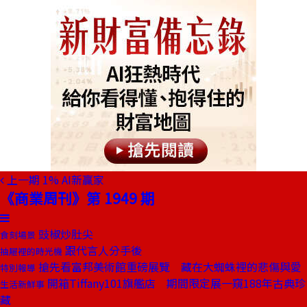
上一期
1% AI新贏家
《商業周刊》第 1949 期
豉椒炒肚尖
食刻場景
跟代言人分手後
抽屜裡的時光機
搶先看富邦美術館重磅展覽 藏在大蜘蛛裡的悲傷與愛
特別報導
開箱Tiffany101旗艦店 期間限定展一窺188年古典珍
生活新鮮事
藏