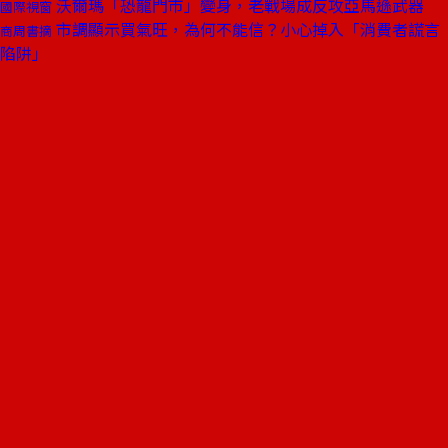
沃爾瑪「恐龍門市」變身，老戰場成反攻亞馬遜武器
國際視窗
市調顯示買氣旺，為何不能信？小心掉入「消費者謊言
商周書摘
陷阱」