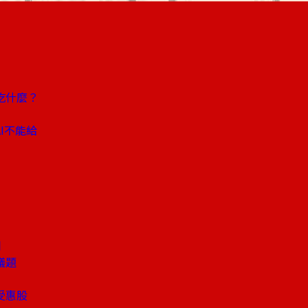
吃什麼？
I不能給
潮
議題
受惠股