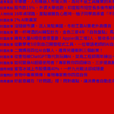
半導體、人形機器人市場火熱，為何不是工具機業的未
產業風雲
股市跌15％、外資大舉逃跑，印度股市短空長多後市解
投資焦點
16年桌球路，差點被勝負心壓垮⋯柚子同學高承睿「不
人物特寫
1% AI新贏家
封面故事
沒錢做市調、派人常駐美國，冬粉王靠AI賣老外高價貨
封面故事
賣一杯啤酒的AI轉型妙方，金色三麥4年「自我盤點」
封面故事
擁有大量AI相信者很重要！Appier員工增2人、營收多3
封面故事
從數學考5分到自己開發程式工具，一位華語老師的AI
封面故事
二寶媽搭四位AI合夥人，邊育兒邊衝刺三個創業！
封面故事
從害怕被ChatGPT取代到玩轉AI，菜鳥工程師兩年練出
封面故事
如何變身AI超級使用者？專家教你四招練功、三步提高
封面故事
蜜雪冰城上市股價飆40%，一杯九元戰法卻成隱憂
國際視窗
食物中毒案頻傳！毒物專家教你四招自保
良醫問診
好創意藏在「好問題」裡！問對痛點，讓消費者自動走
商周書摘