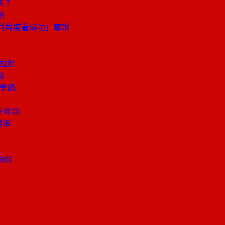
來？
析
同角度看成功」奪銀
馬拉松
成
自學路
十年功
勝率
向你