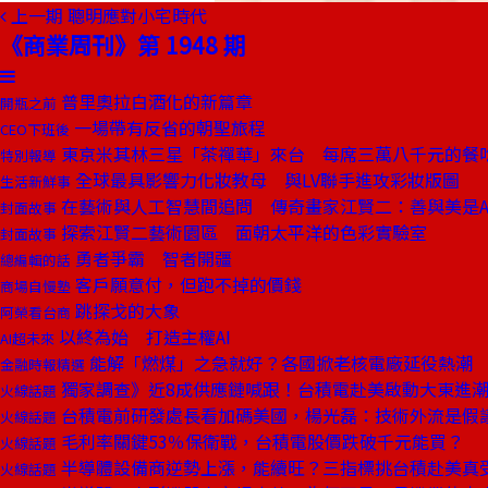
上一期
聰明應對小宅時代
《商業周刊》第 1948 期
普里奧拉白酒化的新篇章
開瓶之前
一場帶有反省的朝聖旅程
CEO下班後
東京米其林三星「茶禪華」來台 每席三萬八千元的餐
特別報導
全球最具影響力化妝教母 與LV聯手進攻彩妝版圖
生活新鮮事
在藝術與人工智慧間追問 傳奇畫家江賢二：善與美是A
封面故事
探索江賢二藝術園區 面朝太平洋的色彩實驗室
封面故事
勇者爭霸 智者開疆
總編輯的話
客戶願意付，但跑不掉的價錢
商場自慢塾
跳探戈的大象
阿榮看台商
以終為始 打造主權AI
AI超未來
能解「燃煤」之急就好？各國掀老核電廠延役熱潮
金融時報精選
獨家調查》近8成供應鏈喊跟！台積電赴美啟動大東進
火線話題
台積電前研發處長看加碼美國，楊光磊：技術外流是假
火線話題
毛利率關鍵53％保衛戰，台積電股價跌破千元能買？
火線話題
半導體設備商逆勢上漲，能續旺？三指標挑台積赴美真
火線話題