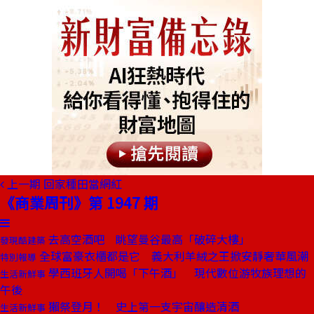
上一期
回家種田當網紅
《商業周刊》第 1947 期
去高空酒吧 眺望曼谷最高「破碎大樓」
發現酷建築
全球富豪衣櫃都是它 義大利羊絨之王掀安靜奢華風潮
特別報導
學西班牙人開喝「下午酒」 現代數位游牧族理想的
生活新鮮事
午後
獺祭登月！ 史上第一支宇宙釀造清酒
生活新鮮事