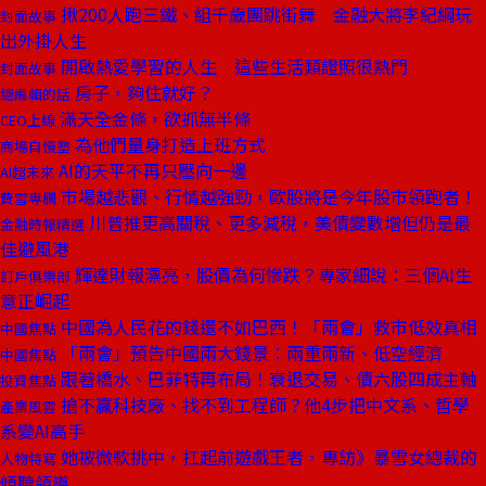
揪200人跑三鐵、組千歲團跳街舞 金融大將李紀綱玩
封面故事
出外掛人生
開啟熱愛學習的人生 這些生活類證照很熱門
封面故事
房子，夠住就好？
總編輯的話
滿天全金條，欲抓無半條
CEO上線
為他們量身打造上班方式
商場自慢塾
AI的天平不再只壓向一邊
AI超未來
市場越悲觀、行情越強勁，歐股將是今年股市領跑者！
費雪專欄
川普推更高關稅、更多減稅，美債變數增但仍是最
金融時報精選
佳避風港
輝達財報漂亮，股價為何慘跌？專家細說：三個AI生
訂戶俱樂部
意正崛起
中國為人民花的錢還不如巴西！「兩會」救市低效真相
中國焦點
「兩會」預告中國兩大錢景：兩重兩新、低空經濟
中國焦點
跟著橋水、巴菲特再布局！衰退交易、債六股四成主軸
投資焦點
搶不贏科技廠、找不到工程師？他4步把中文系、哲學
產業風雲
系變AI高手
她被微軟挑中，扛起前遊戲王者，專訪》暴雪女總裁的
人物特寫
傾聽領導