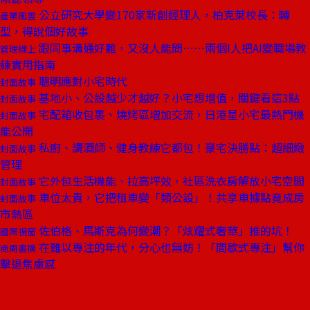
公立研究大學變170家新創經理人，柏克萊校長：轉
產業風雲
型，得說個好故事
跟同事溝通好難，又沒人能問⋯⋯兩個I人把AI變職場教
管理線上
練實用指南
聰明應對小宅時代
封面故事
基地小、公設越少才越好？小宅想增值，關鍵看這3點
封面故事
宅配箱收包裹、燒烤區增加交流，日港星小宅最熱門機
封面故事
能公開
私廚、調酒師、健身教練它都包！豪宅決勝點：超細緻
封面故事
管理
它外包生活機能、拉高坪效，社區洗衣房解放小宅空間
封面故事
車位太貴，它把租車變「類公設」！共享車據點竟成房
封面故事
市熱區
佐伯格、馬斯克為何變潮？「炫耀式奢華」推的坑！
國際視窗
在難以專注的年代，分心也無妨！「間歇式專注」幫你
商周書摘
擊退焦慮感