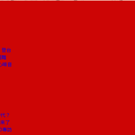
」登台
困難
心噪音
時代？
代來了
O專訪