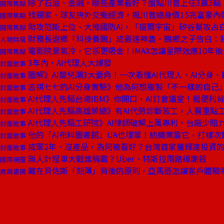
除了石油、金融，哪些產業看好？盤點川普上任3贏3輸
國際焦點
找親家、球友拚外交衝經濟，揭川普總身價15兆富豪內
國際焦點
助攻范斯上位、大推國防AI，「提爾宇宙」矽谷幫攻占
國際焦點
財務長返鄉「科技養鵝」成最速神農，鵝鄉之子告白：
人物特寫
電影院景氣冷，它卻更吸金！IMAX怎讓星際效應10年
國際焦點
3年內，AI代理人大爆發
封面故事
圖解》AI嬰兒潮3大要角！一次看懂AI代理人、AI分身
封面故事
志祺七七的AI分身實驗》他為何想複製「不一樣的自己
封面故事
AI代理人先驅台灣IBM》你開口，AI訂會議室！揭便利
封面故事
AI代理人先驅高雄榮總》有AI代勞診斷苦工，人醫重點
封面故事
AI代理人先驅工研院》AI律師破解上萬專利，台廠少賠
封面故事
他的「AI布料圖書館」UA也埋單！紡織業靠它，打樣次
封面故事
成軍2年、沒產品，為何被看好？台灣首家獲輝達投資
封面故事
無人計程車大戰誰稱霸？Uber、特斯拉兩路線廝殺
國際視窗
藏在貝佐斯「刻薄」背後的原則，亞馬遜怎讓客戶體驗
商周書摘