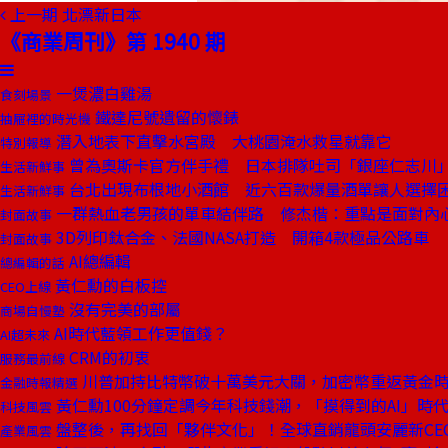
上一期
北漂新日本
《商業周刊》第 1940 期
一煲濃白雞湯
食刻場景
鐵達尼號遺留的懷錶
抽屜裡的時光機
潛入地表下直擊水宮殿 大桃園淹水救星就靠它
特別報導
曾為奧斯卡官方伴手禮 日本排隊吐司「銀座仁志川
生活新鮮事
台北出現布根地小酒館 近六百款爆量酒單讓人選擇
生活新鮮事
一群熱血老男孩的單車結伴路 修杰楷：重點是面對內
封面故事
3D列印鈦合金、法國NASA打造 開箱4款極品公路車
封面故事
AI總編輯
總編輯的話
黃仁勳的白板控
CEO上線
沒有完美的部屬
商場自慢塾
AI時代藍領工作更值錢？
AI超未來
CRM的初衷
服務最前線
川普加持比特幣破十萬美元大關，加密幣重返黃金
金融時報精選
黃仁勳100分鐘定調今年科技錢潮，「摸得到的AI」時
科技風雲
盤整後，再找回「夥伴文化」！全球直銷龍頭安麗新CE
產業風雲