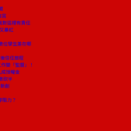
閣
白宮
我對這裡有責任
後又暴紅
、數位孿生差在哪
」
背後信任旅程
工作變「監督」！
九成授權金
數砍半
的新創
零阻力？