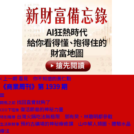
上一期
看見 你不知道的黃仁勳
《商業周刊》第 1939 期
找回直覺就夠了
開瓶之前
復活節島的神秘力量
CEO下班後
台灣火鍋吃法無極限 鄧有癸、林聰明都參戰
特別報導
預約古礦場的神秘療癒課 山中解人類圖、體驗水晶
生活新鮮事
療法