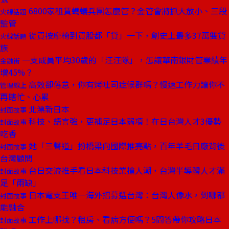
6800家租賃螞蟻兵團怎麼管？金管會將抓大放小、三段
火線話題
監管
從買按摩椅到買股都「貸」一下，創史上最多37萬雙貸
火線話題
族
一支成員平均30歲的「汪汪隊」，怎讓華南銀財管業績年
金融街
增45%？
高效卻倦怠，你有烤吐司症候群嗎？慢速工作力讓你不
管理線上
再瞎忙、心累
北漂新日本
封面故事
科技、語言強，更補足日本弱項！在日台灣人才3優勢
封面故事
吃香
她「三聲道」扮橋梁向國際推亮點，百年羊毛日廠背後
封面故事
台灣顧問
台日交流推手看日本科技業搶人潮，台灣半導體人才滿
封面故事
足「兩缺」
日本電支王唯一海外招募選台灣：台灣人像水，到哪都
封面故事
能融合
工作上哪找？租房、看病方便嗎？5問答帶你攻略日本
封面故事