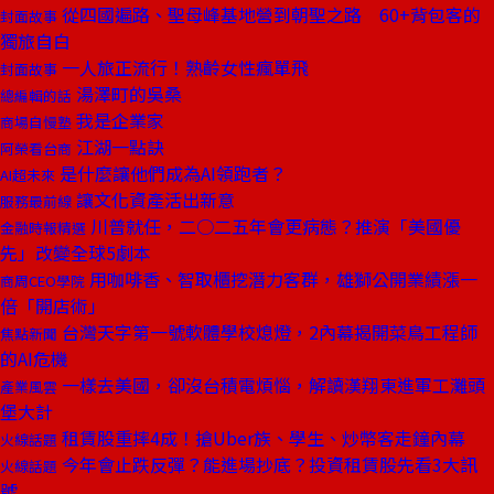
從四國遍路、聖母峰基地營到朝聖之路 60+背包客的
封面故事
獨旅自白
一人旅正流行！熟齡女性瘋單飛
封面故事
湯澤町的吳桑
總編輯的話
我是企業家
商場自慢塾
江湖一點訣
阿榮看台商
是什麼讓他們成為AI領跑者？
AI超未來
讓文化資產活出新意
服務最前線
川普就任，二○二五年會更病態？推演「美國優
金融時報精選
先」改變全球5劇本
用咖啡香、智取櫃挖潛力客群，雄獅公開業績漲一
商周CEO學院
倍「開店術」
台灣天字第一號軟體學校熄燈，2內幕揭開菜鳥工程師
焦點新聞
的AI危機
一樣去美國，卻沒台積電煩惱，解讀漢翔東進軍工灘頭
產業風雲
堡大計
租賃股重摔4成！搶Uber族、學生、炒幣客走鐘內幕
火線話題
今年會止跌反彈？能進場抄底？投資租賃股先看3大訊
火線話題
號