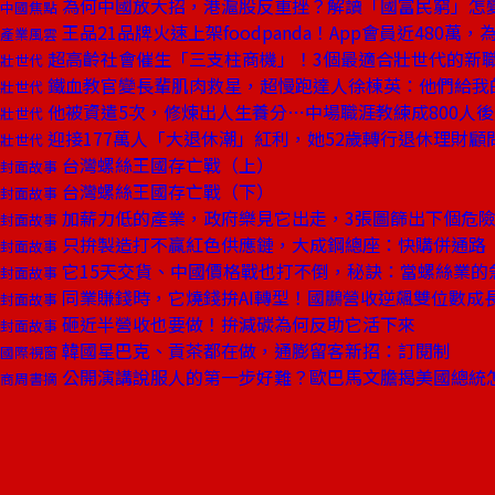
為何中國放大招，港滬股反重挫？解讀「國富民窮」怎
中國焦點
王品21品牌火速上架foodpanda！App會員近480萬
產業風雲
超高齡社會催生「三支柱商機」！3個最適合壯世代的新
壯世代
鐵血教官變長輩肌肉救星，超慢跑達人徐棟英：他們給我
壯世代
他被資遣5次，修煉出人生養分⋯中場職涯教練成800人後
壯世代
迎接177萬人「大退休潮」紅利，她52歲轉行退休理財顧
壯世代
台灣螺絲王國存亡戰（上）
封面故事
台灣螺絲王國存亡戰（下）
封面故事
加薪力低的產業，政府樂見它出走，3張圖篩出下個危
封面故事
只拚製造打不贏紅色供應鏈，大成鋼總座：快購併通路
封面故事
它15天交貨、中國價格戰也打不倒，秘訣：當螺絲業的
封面故事
同業賺錢時，它燒錢拚AI轉型！國鵬營收逆飆雙位數成
封面故事
砸近半營收也要做！拚減碳為何反助它活下來
封面故事
韓國星巴克、貢茶都在做，通膨留客新招：訂閱制
國際視窗
公開演講說服人的第一步好難？歐巴馬文膽揭美國總統
商周書摘