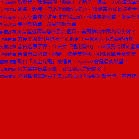
短影音、社群讓你「腦腐」了嗎？一張表、九心法找回
全球話題
爸媽、教練、車場老闆暖心接力，10歲菲力成最接近世
人物特寫
六人小團隊打進全球雲端巨頭，科技老將秘訣：把半導
科技風雲
美中新熱戰 AI曼哈頓計畫
封面故事
AI差距從兩年變不到六個月，美國防堵中國為何失效？
封面故事
落後美國5個月仍有信心趕超！中國AI六小虎優勢拆解
封面故事
昔日造原子彈、今日拚「通用型AI」，AI版曼哈頓計畫
封面故事
台灣出口恐減、掀新一波產業外移，AI殊死戰台商影響
封面故事
歐日「太空光電」被唱衰，SpaceX會是最後希望？
國際視窗
尿失禁非長輩專屬 女性泌尿道問題多！
良醫問診
公開稱讚年輕員工反弄巧成拙？快認清新世代「不可燃
商周書摘