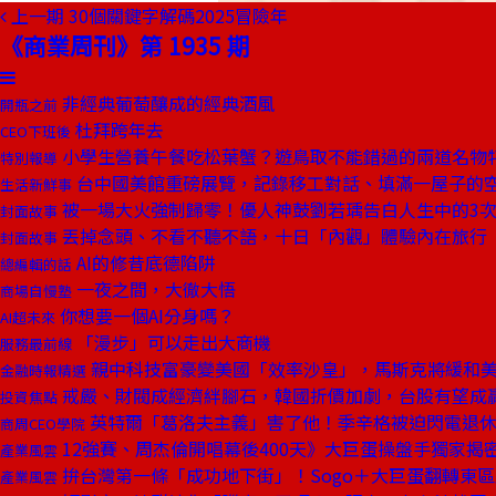
上一期
30個關鍵字解碼2025冒險年
《商業周刊》第 1935 期
非經典葡萄釀成的經典酒風
開瓶之前
杜拜跨年去
CEO下班後
小學生營養午餐吃松葉蟹？遊鳥取不能錯過的兩道名物
特別報導
台中國美館重磅展覽，記錄移工對話、填滿一屋子的
生活新鮮事
被一場大火強制歸零！優人神鼓劉若瑀告白人生中的3
封面故事
丟掉念頭、不看不聽不語，十日「內觀」體驗內在旅行
封面故事
AI的修昔底德陷阱
總編輯的話
一夜之間，大徹大悟
商場自慢塾
你想要一個AI分身嗎？
AI超未來
「漫步」可以走出大商機
服務最前線
親中科技富豪變美國「效率沙皇」，馬斯克將緩和
金融時報精選
戒嚴、財閥成經濟絆腳石，韓國折價加劇，台股有望成
投資焦點
英特爾「葛洛夫主義」害了他！季辛格被迫閃電退
商周CEO學院
12強賽、周杰倫開唱幕後400天》大巨蛋操盤手獨家揭
產業風雲
拚台灣第一條「成功地下街」！Sogo＋大巨蛋翻轉東
產業風雲