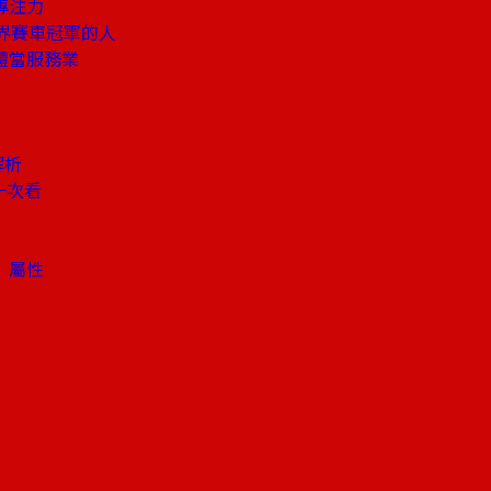
專注力
界賽車冠軍的人
體當服務業
解析
一次看
」屬性