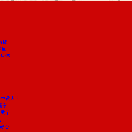
特搜
空氣
次暫停
美中戰火？
贏家
休啟示
密
區野心