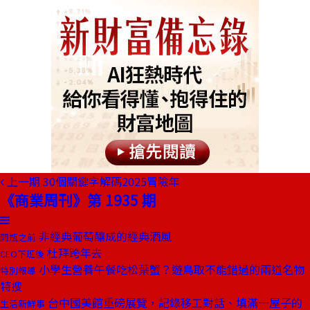
上一期
30個關鍵字解碼2025冒險年
《商業周刊》第 1935 期
非經典葡萄釀成的經典酒風
開瓶之前
杜拜跨年去
CEO下班後
小學生營養午餐吃松葉蟹？遊鳥取不能錯過的兩道名物
特別報導
特搜
台中國美館重磅展覽，記錄移工對話、填滿一屋子的
生活新鮮事