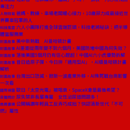
專注力
爸媽、教練、車場老闆暖心接力，10歲菲力成最接近世
人物特寫
界賽車冠軍的人
六人小團隊打進全球雲端巨頭，科技老將秘訣：把半導
科技風雲
體當服務業
美中新熱戰 AI曼哈頓計畫
封面故事
AI差距從兩年變不到六個月，美國防堵中國為何失效？
封面故事
落後美國5個月仍有信心趕超！中國AI六小虎優勢拆解
封面故事
昔日造原子彈、今日拚「通用型AI」，AI版曼哈頓計畫
封面故事
解析
台灣出口恐減、掀新一波產業外移，AI殊死戰台商影響
封面故事
一次看
歐日「太空光電」被唱衰，SpaceX會是最後希望？
國際視窗
尿失禁非長輩專屬 女性泌尿道問題多！
良醫問診
公開稱讚年輕員工反弄巧成拙？快認清新世代「不可
商周書摘
燃」屬性