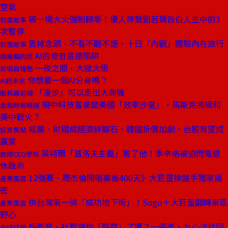
空氣
被一場大火強制歸零！優人神鼓劉若瑀告白人生中的3
封面故事
次暫停
丟掉念頭、不看不聽不語，十日「內觀」體驗內在旅行
封面故事
AI的修昔底德陷阱
總編輯的話
一夜之間，大徹大悟
商場自慢塾
你想要一個AI分身嗎？
AI超未來
「漫步」可以走出大商機
服務最前線
親中科技富豪變美國「效率沙皇」，馬斯克將緩和
金融時報精選
美中戰火？
戒嚴、財閥成經濟絆腳石，韓國折價加劇，台股有望成
投資焦點
贏家
英特爾「葛洛夫主義」害了他！季辛格被迫閃電退
商周CEO學院
休啟示
12強賽、周杰倫開唱幕後400天》大巨蛋操盤手獨家揭
產業風雲
密
拚台灣第一條「成功地下街」！Sogo＋大巨蛋翻轉東區
產業風雲
野心
短影音、社群讓你「腦腐」了嗎？一張表、九心法找回
全球話題