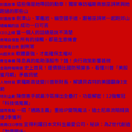
這些傷是她帶回的勳章！獨家專訪福斯商旅巫詩棻與她
封面故事
跑過的那些山
劍潭山、軍艦岩、貓空國手道，跟著巫詩棻一起跑郊山
封面故事
成功一日可丟
總編輯的話
當一個人的話總是說不清楚
CEO上線
所有的接觸，都是生意機會
商場自慢塾
剉咧等
阿榮看台商
軟體要強，才能確保主權AI
AI超未來
降息真的能助漲股市？錯！央行政策影響甚微
費雪專欄
史上首見！還債額比國防預算多，看懂川普「美股
金融時報精選
蜜月期」矛盾訊號
索羅斯高徒變川普新財長，解讀貝森特的美國翻身3支
人物特寫
箭
陳傑憲手感最冷區揮出全壘打，功臣解密！12強奪冠
特別企劃
「科技情蒐團」
一招「通路主義」重拾IP變現魔法，迪士尼串流賠錢貨
國際焦點
連2季獲利
宜得利躍日本文科生最愛公司，秘訣：為Z世代創造
商周CEO學院
「對價關係」