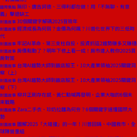
無印、唐吉訶德、三得利都在做！用「不無聊、有意
國際焦點
義」擊退缺工
30個關鍵字解碼2025冒險年
封面故事
經濟成長為何弱？金價為何飆？川普化世界下的三低時
封面故事
代
牢記AI革命、第三支柱自投，投資抓這2趨勢賺多又賺穩
封面故事
房價鬆動了？明年下修上看一成！房市達人教你2025買
封面故事
房對策
台灣AI趨勢大師到飯店股王，10大產業領袖2025關鍵洞
封面故事
察（上）
台灣AI趨勢大師到飯店股王，10大產業領袖2025關鍵洞
封面故事
察（下）
柳井正刷存在感、黃仁勳喊再發明，企業大咖的6個未
封面故事
來戰略
Zara二手衣、珍奶拉麵為何夯？6個關鍵字速懂國際大
封面故事
勢
圖解2025「大碰撞」的一年！川普回鍋、中國救市，全
封面故事
球陣營重組