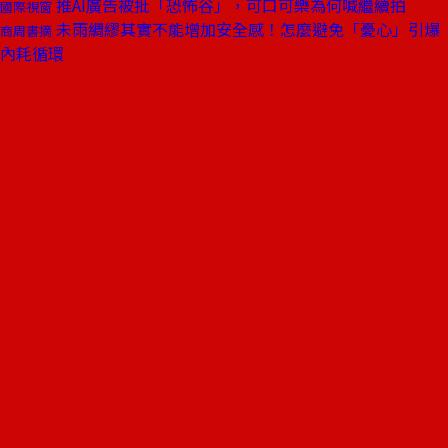
推AI廣告被批「恐怖谷」，可口可樂為何喊繼續拍
國際視窗
未雨綢繆其實不能增加安全感！怎麼避免「憂心」引爆
商周書摘
內耗循環