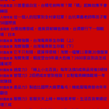
川普重返白宮，台積宅剉咧等？聞「積」起舞效應不會
地產風雲
轉弱
從一個人的冠軍到全村拿冠軍！古坑果醬老師帶孩子奪
人物特寫
58國際獎
台積效應發威，連房貸薪轉皆商機，台資銀行下一個戰
金融街
場：日本
淘寶強襲，台灣電商新生存戰（上）
封面故事
淘寶強襲，台灣電商新生存戰（下）
封面故事
它不只有錢，還算得很精！淘寶一檔雙11豪撒20億盤算
封面故事
淘寶免運，蝦皮登台9年最大危機？1600家店到店怎成
封面故事
護城河
速度力》「線上小北百貨」每年汰換5成商品背後3絕技
封面故事
管理力》2招把成本管到極致！女鞋電商轉換戰場一年
封面故事
就賺錢
產品力》製造比國際大廠更龜毛！機能服電商營收年年
封面故事
翻倍
服務力》客服天天上線＋神秘客考察，生活百貨業績逆
封面故事
增三成