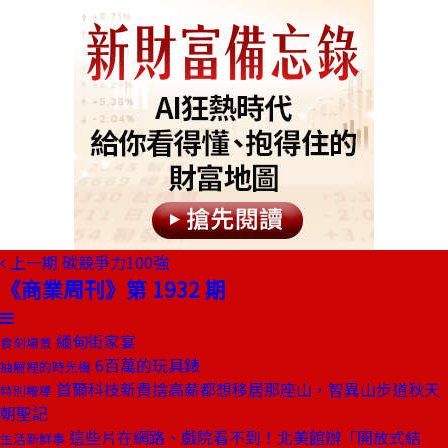
上一期
碳競爭力100強
《商業周刊》第 1932 期
緬甸街家宴
食刻場景
6百萬的玩具錶
抽屜裡的時光機
首爾科技新貴捨高薪都想移居那座山，智異山步道秋天
特別報導
朝聖記
這些片在網路、戲院看不到！北美館辦「開放式結
生活新鮮事