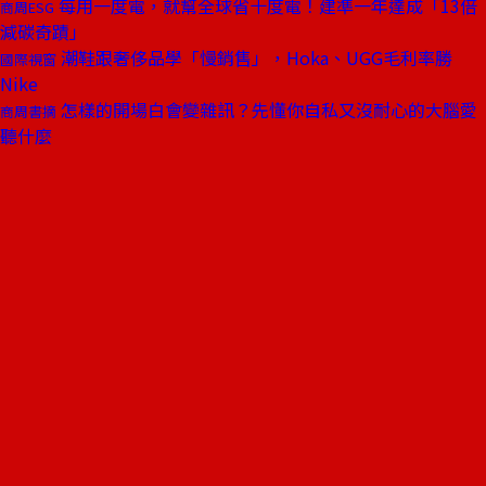
每用一度電，就幫全球省十度電！建準一年達成「13倍
商周ESG
減碳奇蹟」
潮鞋跟奢侈品學「慢銷售」，Hoka、UGG毛利率勝
國際視窗
Nike
怎樣的開場白會變雜訊？先懂你自私又沒耐心的大腦愛
商周書摘
聽什麼