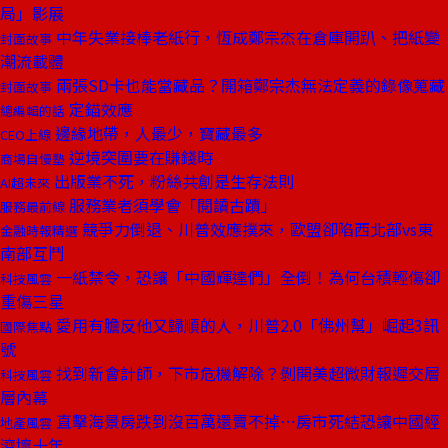
局」影展
中年失業接棒老紙行，恆成鄭宗杰在倉庫開趴、把紙變
封面故事
潮流載體
兩張SD卡也能當藏品？開箱鄭宗杰無法定義的錄像蒐藏
封面故事
定錨效應
總編輯的話
邊緣地帶，人最少，寶藏最多
CEO上線
逆境突圍要在賺錢時
商場自慢塾
出版業不死，粉絲共創是生存法則
AI超未來
服務業者須學會「閱讀古蹟」
服務最前線
競爭力倒退、川普效應撲來，歐盟卻陷西北部vs東
金融時報精選
南部互鬥
一紙禁令，恐讓「中國輝達們」全倒！為何台積輕傷卻
科技風雲
重傷三星
愛用有膽反他又歸順的人，川普2.0「佛州幫」崛起3訊
國際焦點
號
找到新會計師，下市危機解除？剝開美超微財報遲交層
科技風雲
層內幕
直擊海景房跌到沒百萬還賣不掉⋯房市死結恐讓中國經
地產風雲
濟壞十年