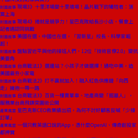
現場3》十里洋場變十里墳場！晶片戰下的犧牲者：落
封面故事
寞上海
現場4》捲就是競爭力！星巴克敗給長沙小店，餐會上
封面故事
記者遇認同挑戰
美國在選，中國也在選，「習新星」校長、科學家崛
封面故事
起！
盤點習近平與他的接班人們，12位「技術官僚2.0」變抗
封面故事
美要角
台商戰法1》選邊站？小孩子才做選擇！通吃中美，造
封面故事
美國最夯小家電
台商戰法2》打不贏就加入！融入紅色供應鏈「向西
封面故事
走」擁抱一帶一路
台商戰法3》百貨一樓賣單車、地產商變「掘墓人」，
封面故事
服務業台商飛鏢突圍術公開
星巴克新CEO救業績出招，為何不討好顧客反喊「少接
產業風雲
訂單」
一個只教英語口說的App，憑什麼OpenAI、傳奇創投家
產業風雲
都押寶