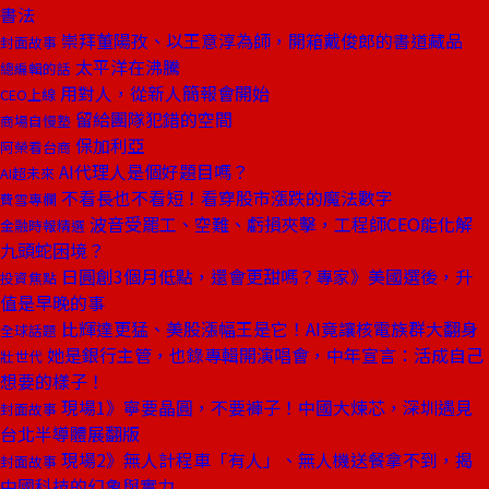
書法
崇拜董陽孜、以王意淳為師，開箱戴俊郎的書道藏品
封面故事
太平洋在沸騰
總編輯的話
用對人，從新人簡報會開始
CEO上線
留給團隊犯錯的空間
商場自慢塾
保加利亞
阿榮看台商
AI代理人是個好題目嗎？
AI超未來
不看長也不看短！看穿股市漲跌的魔法數字
費雪專欄
波音受罷工、空難、虧損夾擊，工程師CEO能化解
金融時報精選
九頭蛇困境？
日圓創3個月低點，還會更甜嗎？專家》美國選後，升
投資焦點
值是早晚的事
比輝達更猛、美股漲幅王是它！AI竟讓核電族群大翻身
全球話題
她是銀行主管，也錄專輯開演唱會，中年宣言：活成自己
壯世代
想要的樣子！
現場1》寧要晶圓，不要褲子！中國大煉芯，深圳遇見
封面故事
台北半導體展翻版
現場2》無人計程車「有人」、無人機送餐拿不到，揭
封面故事
中國科技的幻象與實力