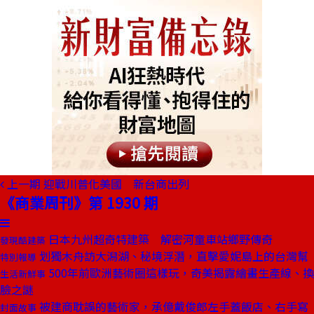
上一期
迎戰川普化美國 新台商出列
《商業周刊》第 1930 期
日本九州超奇特建築 解密河童車站鄉野傳奇
發現酷建築
划獨木舟訪大潟湖、秘境浮潛，直擊愛妮島上的台灣幫
特別報導
500年前歐洲藝術圈這樣玩，奇美揭露繪畫生產線、換
生活新鮮事
臉之謎
被建商耽誤的藝術家，承億戴俊郎左手蓋飯店、右手寫
封面故事