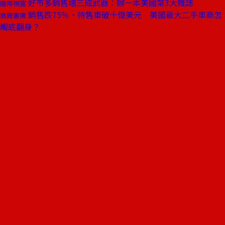
好市多銷售增三成武器：辦一本美國第3大雜誌
國際視窗
銷售跌75％、待售車破十億美元 美國最大二手車商怎
商周書摘
觸底翻身？