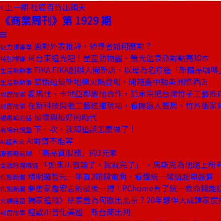
上一期
社區百貨出頭天
《商業周刊》第 1929 期
面對外表批評，領導者如何應對？
魅力領導學
來台東追光吧！星空動物園、螢光溫泉派對點亮知本
特別報導
FIKA FIKA創辦人開新店，以母為名打造「新精品咖啡
生活新鮮事
草悟道最新地標火熱登場，開箱臺中勤美洲際酒店
生活新鮮事
愛馬仕、卡地亞都邀他合作，范承宗把台灣竹子工藝推
封面故事
在新科技與老工藝碰撞現場，看機器人蓋房、竹片組家
封面故事
最壞與最好的時代
總編輯的話
下一次，我知道該怎麼做了！
商場自慢塾
AI對齊不能等
AI超未來
「高品質服務」的3元素
服務最前線
「如果川普輸了，我就完了」 ，馬斯克為他賭上所
金融時報精選
精明羅智先一年買2賠錢電商，看懂統一彎道超車盤算
焦點新聞
夢想家詹宏志的最後一搏！PChome有了統一救命錢能
焦點新聞
獨家追蹤》鼎泰豐為何撤出北京？20年夥伴大成韓家宸
火線話題
迎戰川普化美國 新台商出列
封面故事