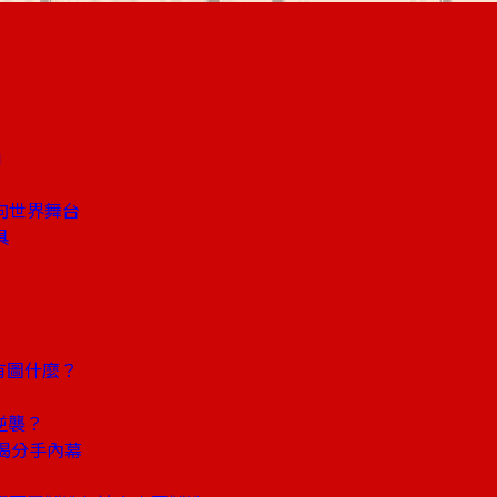
」
向世界舞台
具
有圖什麼？
逆襲？
揭分手內幕