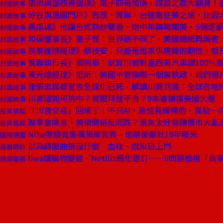
德州與墨西哥邊境》電子四哥加碼，謀殺之都大翻身！
封面故事
矽谷與墨國門戶》吉茂、貿聯、台達電征美之旅，比起
封面故事
鳳凰城》他讓台式熱炒飄香、她中年轉職闖美，5個逐
封面故事
和碩董事長》童子賢：世界觀不同了，美國總統再厲害
封面故事
英業達總經理》蔡枝安：只要是追求供應鏈的韌性，就
封面故事
貿聯執行長》鄧劍華：就算川普對墨西哥汽車課100％
封面故事
東元總經理》范炘：美國不管換哪一個黨執政，我們德
封面故事
連張忠謀都宣告全球化已死，解讀川賀共識：全球在地
封面故事
川真懂如何抗中？賀跟拜登不合？9本書讀懂美國大選
封面故事
「川普交易」回來了！不只AI，最佳長線標的、買點一
投資焦點
聯準會降息，美債價格反而跌？景氣太好竟釀債市大亂
投資焦點
Nike業績竟靠蘋果庫克救，他幕後獻計19年曝光
國際視窗
以為靜脈曲張沒什麼 血栓、感染恐上門
良醫問診
Ikea讓購物變難、Netflix簡化退訂⋯⋯8問題檢視「
商周書摘