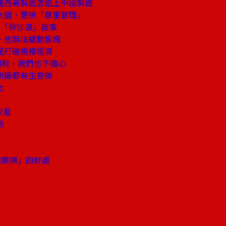
墨西哥製造怎追上中國製造
大選，更拚「尊重管理」
夢「矽沙漠」故事
，也無法撼動板塊
是打破規模經濟
關稅，我們也不擔心
州廠都有生意做
化
次看
流
商業摩擦」的好處