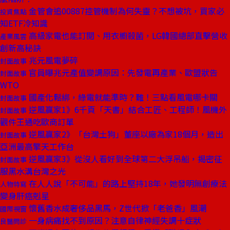
金管會追00887控管機制為何失靈？不想被坑，買家必
投資焦點
知ETF冷知識
高級家電也能訂閱、用衣櫥殺菌，LG韓國總部直擊營收
產業風雲
創新高秘訣
兆元風電夢碎
封面故事
官員曝兆元產值變調原因：先發電再產業、歐盟狀告
封面故事
WTO
國產化鬆綁，綠電就能準時？難！三點看風電哪卡關
封面故事
逆風贏家1》6千頁「天書」結合工匠、工程師！風機外
封面故事
觀件王通吃歐商訂單
逆風贏家2》「台灣土狗」董座以廠為家18個月，造出
封面故事
亞洲最高擎天工作台
逆風贏家3》從沒人看好到全球第二大浮吊船，揭密征
封面故事
服黑水溝台灣之光
在人人說「不可能」的路上堅持18年，她發明無創療法
人物特寫
變身肝癌剋星
懷舊香水成奢侈品黑馬，Z世代掀「老爸香」風潮
國際視窗
一身病痛找不到原因？注意自律神經失調十症狀
良醫問診