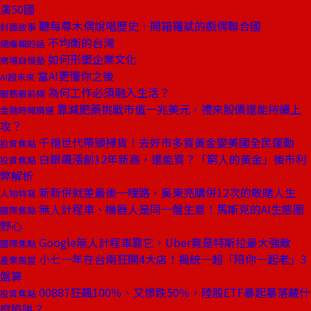
演50國
聽每尊木偶說唱歷史，開箱羅斌的戲偶聯合國
封面故事
不均衡的台灣
總編輯的話
如何形塑企業文化
商場自慢塾
當AI更懂你之後
AI超未來
為何工作必須融入生活？
服務最前線
靠減肥藥挑戰市值一兆美元，禮來股價還能持續上
金融時報精選
攻？
千禧世代帶頭掃貨！去好市多買黃金變美國全民運動
投資焦點
白銀飆漲創12年新高，還能買？「窮人的黃金」後市利
投資焦點
弊解析
新新併就差最後一哩路，吳東亮購併12次的敢賭人生
人物特寫
無人計程車、機器人是同一盤生意！馬斯克的AI生態圈
國際焦點
野心
Google無人計程車靠它，Uber竟是特斯拉最大強敵
國際焦點
小七一年在台南狂開4大店！揭統一超「陪你一起老」3
產業風雲
盤算
00887狂飆100％、又慘跌50％，陸股ETF暴起暴落藏什
投資焦點
麼陷阱？