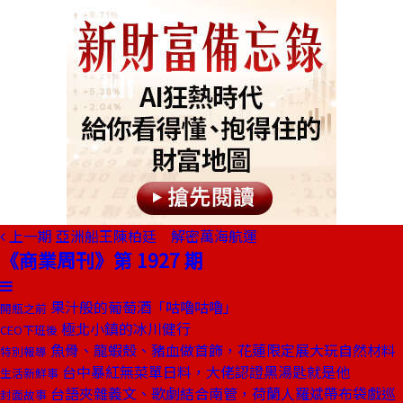
上一期
亞洲船王陳柏廷 解密萬海航運
《商業周刊》第 1927 期
果汁般的葡萄酒「咕嚕咕嚕」
開瓶之前
極北小鎮的冰川健行
CEO下班後
魚骨、龍蝦殼、豬血做首飾，花蓮限定展大玩自然材料
特別報導
台中暴紅無菜單日料，大佬認證黑湯匙就是他
生活新鮮事
台語夾雜義文、歌劇結合南管，荷蘭人羅斌帶布袋戲巡
封面故事