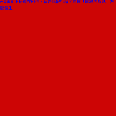
下班還在回信、報告休假行程？看懂「職場內疚感」怎
商周書摘
麼發生