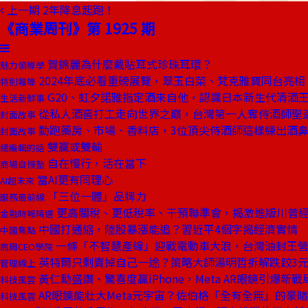
上一期
2年降息起跑！
《商業周刊》第 1925 期
賀錦麗為什麼戴貼耳式珍珠耳環？
魅力領導學
2024年底必看重磅展覽，翠玉白菜、梵克雅寶同台亮相
特別報導
G20、虹夕諾雅指定酒來自他，認識日本新生代清酒
生活新鮮事
從私人酒窖打工走向世界之巔，台灣第一人奪侍酒師聖
封面故事
勤跑藥房、市場、香料店，3位頂尖侍酒師這樣練出酒
封面故事
雙贏或雙輸
總編輯的話
自在慢行，活在當下
商場自慢塾
當AI更有同理心
AI超未來
「三位一體」品牌力
服務最前線
更高關稅、更低稅率、干預聯準會，揭激進版川普經
金融時報精選
中國打通縮，陸股暴漲能追？習近平4個字揭經濟實情
中國焦點
一條「不智慧產線」迎戰電動車大浪，台灣油封王營
商周CEO學院
英特爾只剩賣掉自己一途？策略大師湯明哲拆解跌跤3
管理線上
黃仁勳盛讚、驚喜度贏iPhone，Meta AR眼鏡引爆新戰
科技風雲
AR眼鏡能壯大Meta元宇宙？佐伯格「全有全無」的豪賭
科技風雲