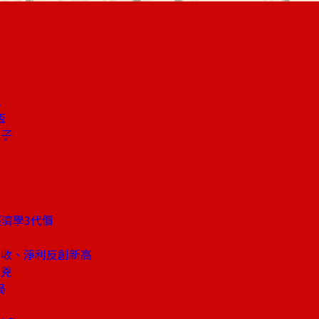
王
盃
鼻子
濟學3代價
收、淨利反創新高
元兇
局