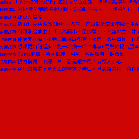
「不分眾的分眾術」怎麼玩？玉山銀一張卡挑戰信用卡新
金融街
Nike數位策略拖累財報、急換執行長，「一步拚到位」
國際焦點
都更大爆發
封面故事
熱血科長點燃280個地主希望，直擊彰化黃金帝國重生
封面故事
利潤全給地主！「只為圓小市民的夢」，他讓地主、建
封面故事
整治臭水道、推動二戰遺跡都更，揭密「蝸牛軍團」住
封面故事
想都更如何起步？能一坪換一坪？專家6問幫你提高勝
封面故事
Puma股價、獲利低迷，用AI「客製廣告」催買氣
國際視窗
視力模糊、漆黑一片 恐是眼中風！五類人小心
良醫問診
客戶的需求不是真正的需求？看日本基恩斯怎用「角色
商周書摘