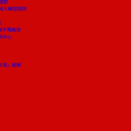
趨勢
掉入轉型陷阱
記
商不再敵對
都中心
率
扮演」破解