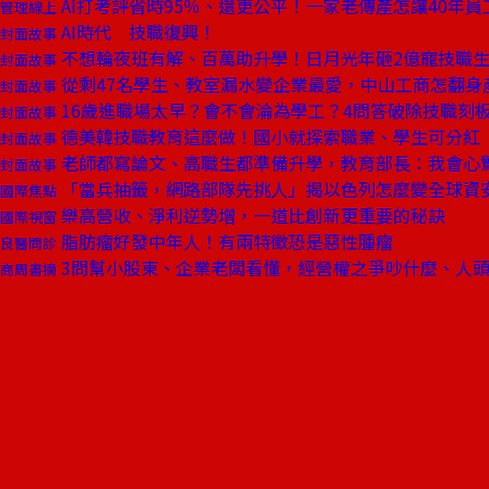
AI打考評省時95％、還更公平！一家老傳產怎讓40年
管理線上
AI時代 技職復興！
封面故事
不想輪夜班有解、百萬助升學！日月光年砸2億寵技職
封面故事
從剩47名學生、教室漏水變企業最愛，中山工商怎翻身
封面故事
16歲進職場太早？會不會淪為學工？4問答破除技職刻
封面故事
德美韓技職教育這麼做！國小就探索職業、學生可分紅
封面故事
老師都寫論文、高職生都準備升學，教育部長：我會心
封面故事
「當兵抽籤，網路部隊先挑人」揭以色列怎麼變全球資
國際焦點
樂高營收、淨利逆勢增，一道比創新更重要的秘訣
國際視窗
脂肪瘤好發中年人！有兩特徵恐是惡性腫瘤
良醫問診
3問幫小股東、企業老闆看懂，經營權之爭吵什麼、人
商周書摘