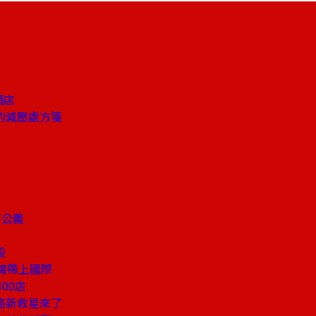
酒店
的減壓處方箋
不公義
股
灣帶上國際
00店
癌新救星來了