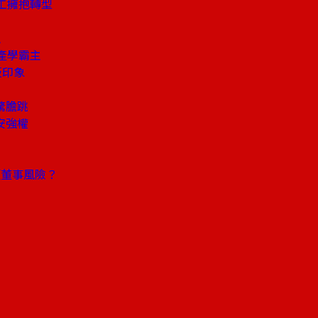
員工擁抱轉型
生
產學霸主
板印象
驚膽跳
安強權
頭董事風險？