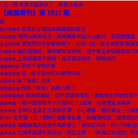
上一期
我買不起新家了 房貸冰風暴
《商業周刊》第 1921 期
善用名言增加演講簡報說服力
魅力領導學
陽明山最新玩法，騎電輔單車遊火山農村、享田間盛宴
特別報導
酒鬼們的大阪奢華旅行，必訪一層一室全球首家香檳
生活新鮮事
邊走路環島、邊照顧失智爸爸，徒步醫生吳佳璇送自己
封面故事
上班族環島不請假！設主題分段走、輕裝成行
封面故事
學校不會教的事
總編輯的話
哥、姊不是你可以隨便叫的！
商場自慢塾
讓「專業」的來
AI超未來
你有「救急」品牌力嗎？
服務最前線
領高額補貼、卻不受碳排限制，農牧業比你想的更
金融時報精選
一紙中國車禁令不只擋MG！2漏洞，台灣便宜車再見
焦點新聞
全球衍生品之王談降息潮：小心通膨，看好黃金、小型
投資焦點
世界第一人！開MIT電動車比賽，60歲陳和皇：我想把台
壯世代
稱霸越南的台灣手搖飲是它！吳家紅茶冰一杯17元衝出3
產業風雲
它讓李嘉誠罕見站台、嬌生注資，「無傷口免住院」肝
產業風雲