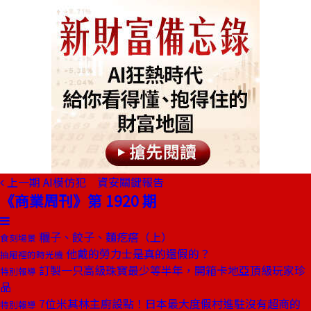
上一期
AI模仿犯 資安關鍵報告
《商業周刊》第 1920 期
糰子、餃子、麵疙瘩（上）
食刻場景
他戴的勞力士是真的還假的？
抽屜裡的時光機
訂製一只高級珠寶最少等半年，開箱卡地亞頂級玩家珍
特別報導
品
7位米其林主廚設點！日本最大度假村進駐沒有超商的
特別報導