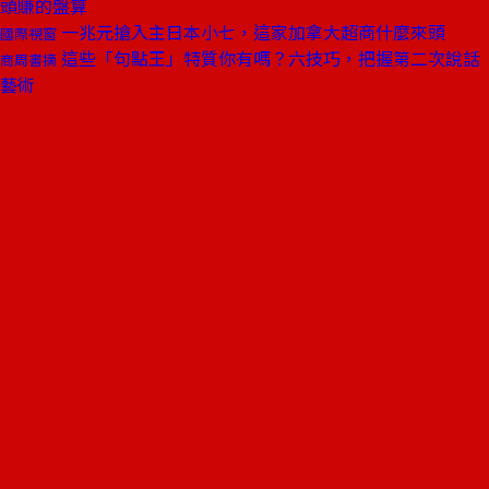
頭賺的盤算
一兆元搶入主日本小七，這家加拿大超商什麼來頭
國際視窗
這些「句點王」特質你有嗎？六技巧，把握第二次說話
商周書摘
藝術