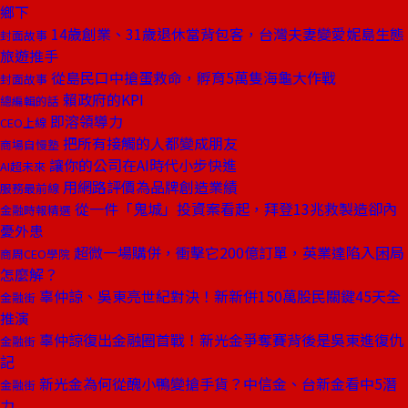
鄉下
14歲創業、31歲退休當背包客，台灣夫妻變愛妮島生態
封面故事
旅遊推手
從島民口中搶蛋救命，孵育5萬隻海龜大作戰
封面故事
賴政府的KPI
總編輯的話
即溶領導力
CEO上線
把所有接觸的人都變成朋友
商場自慢塾
讓你的公司在AI時代小步快進
AI超未來
用網路評價為品牌創造業績
服務最前線
從一件「鬼城」投資案看起，拜登13兆救製造卻內
金融時報精選
憂外患
超微一場購併，衝擊它200億訂單，英業達陷入困局
商周CEO學院
怎麼解？
辜仲諒、吳東亮世紀對決！新新併150萬股民關鍵45天全
金融街
推演
辜仲諒復出金融圈首戰！新光金爭奪賽背後是吳東進復仇
金融街
記
新光金為何從醜小鴨變搶手貨？中信金、台新金看中5潛
金融街
力