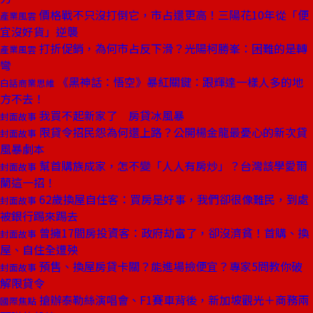
價格戰不只沒打倒它，市占還更高！三陽花10年從「便
產業風雲
宜沒好貨」逆襲
打折促銷，為何市占反下滑？光陽柯勝峯：困難的是轉
產業風雲
彎
《黑神話：悟空》暴紅關鍵：跟輝達一樣人多的地
白話商業思維
方不去！
我買不起新家了 房貸冰風暴
封面故事
限貸令招民怨為何還上路？公開楊金龍最憂心的新次貸
封面故事
風暴劇本
幫首購族成家，怎不變「人人有房炒」？台灣該學愛爾
封面故事
蘭這一招！
62歲換屋自住客：買房是好事，我們卻很像難民，到處
封面故事
被銀行踢來踢去
曾擁17間房投資客：政府劫富了，卻沒濟貧！首購、換
封面故事
屋、自住全遭殃
預售、換屋房貸卡關？能進場撿便宜？專家5問教你破
封面故事
解限貸令
搶辦泰勒絲演唱會、F1賽車背後，新加坡觀光＋商務兩
國際焦點