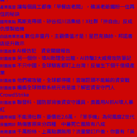
讓每個員工都像「早餐店老闆」，礁溪老爺鐵粉一住再
產業風雲
住的秘訣
馬斯克帶頭、矽谷挺川派集結！X社群「拚自由」反成
國際焦點
仇恨製造機
數位非靈丹，主觀價值才是！星巴克換帥、邦諾書
白話商業思維
店逆升啟示
AI模仿犯 資安關鍵報告
封面故事
另一個你、壞AI助理全出籠，AI詐騙3大威脅攻防筆記
封面故事
不只中國，全球駭客都盯上台灣！反催生下個千億級產
封面故事
業
他們被攻破，全球都停擺！雲端巨頭不能輸的資安戰
封面故事
癱瘓全球微軟系統元兇是誰？解密資安守門人
封面故事
CrowdStrike
聯發科、國防部背後資安守護員，奧義用AI抓AI壞人暴
封面故事
紅
不能滑社群、要價近2.6萬，「笨手機」為何風靡Z世代
國際視窗
熱傷害原來分四種 中暑死亡風險有八成
良醫問診
千萬粉絲、上萬點讚無用？流量變訂戶後，你要有「英
商周書摘