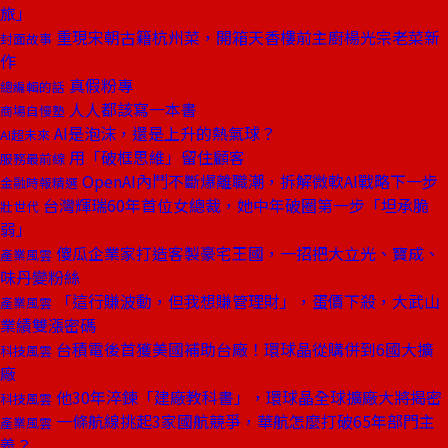
旅」
重現宋朝古籍杭州菜，開箱天香樓前主廚楊光宗老菜新
封面故事
作
真假粉專
總編輯的話
人人都該寫一本書
商場自慢塾
AI是泡沫，還是上升的熱氣球？
AI超未來
用「破框思維」留住顧客
服務最前線
OpenAI內鬥不斷爆離職潮，拆解微軟AI戰略下一步
金融時報精選
台灣輝瑞60年首位女總裁，她中年破圈第一步「坦承脆
壯世代
弱」
傻瓜企業家打造客製豪宅王國，一招把大立光、寶成、
產業風雲
味丹變粉絲
「這行賺波動，但我想賺管理財」，蛋價下殺，大武山
產業風雲
業績雙漲密碼
台積電後首獲美國補助台廠！環球晶從購併到6國大擴
科技風雲
廠
他30年淬鍊「建廠教科書」，環球晶全球擴廠大將揭密
科技風雲
一條航線挑起3家國航競爭，華航怎麼打破65年部門主
產業風雲
義？