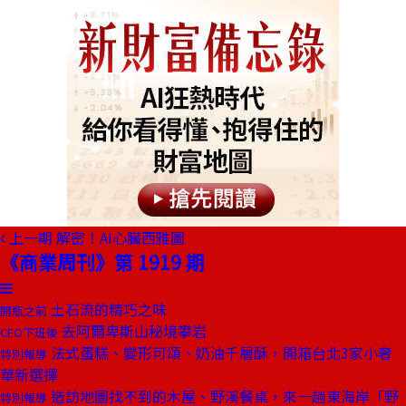
上一期
解密！AI心臟西雅圖
《商業周刊》第 1919 期
土石流的精巧之味
開瓶之前
去阿爾卑斯山秘境攀岩
CEO下班後
法式蛋糕、變形可頌、奶油千層酥，開箱台北3家小奢
特別報導
華新選擇
造訪地圖找不到的木屋、野溪餐桌，來一趟東海岸「野
特別報導