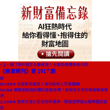
上一期
7個中國王永慶威脅！台塑股價腰斬啟示錄
《商業周刊》第 1917 期
從極客到龐克！推特創辦人形象翻轉
魅力領導學
實驗室創造的鑽石是真貨嗎？施華洛世奇新舉衝擊珠寶
特別報導
界
遊東京迪士尼住宿新選擇，開箱星野復古風樂園型飯
生活新鮮事
店