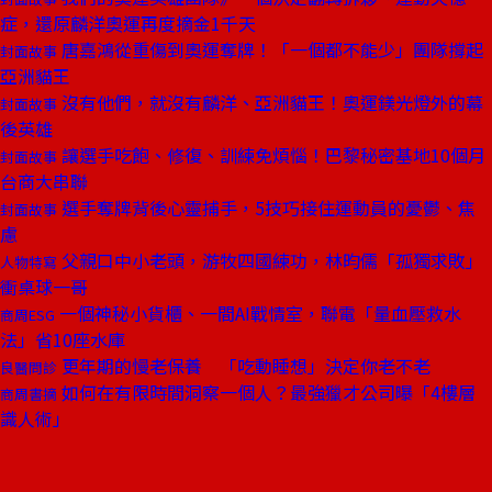
症，還原麟洋奧運再度摘金1千天
唐嘉鴻從重傷到奧運奪牌！「一個都不能少」團隊撐起
封面故事
亞洲貓王
沒有他們，就沒有麟洋、亞洲貓王！奧運鎂光燈外的幕
封面故事
後英雄
讓選手吃飽、修復、訓練免煩惱！巴黎秘密基地10個月
封面故事
台商大串聯
選手奪牌背後心靈捕手，5技巧接住運動員的憂鬱、焦
封面故事
慮
父親口中小老頭，游牧四國練功，林昀儒「孤獨求敗」
人物特寫
衝桌球一哥
一個神秘小貨櫃、一間AI戰情室，聯電「量血壓救水
商周ESG
法」省10座水庫
更年期的慢老保養 「吃動睡想」決定你老不老
良醫問診
如何在有限時間洞察一個人？最強獵才公司曝「4樓層
商周書摘
識人術」