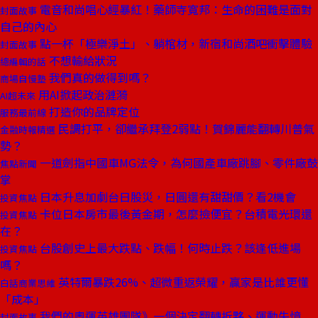
電音和尚唱心經暴紅！藥師寺寬邦：生命的困難是面對
封面故事
自己的內心
點一杯「極樂淨土」、躺棺材，新宿和尚酒吧衝擊體驗
封面故事
不想輸給狀況
總編輯的話
我們真的做得到嗎？
商場自慢塾
用AI掀起政治漣漪
AI超未來
打造你的品牌定位
服務最前線
民調打平，卻繼承拜登2弱點！賀錦麗能翻轉川普氣
金融時報精選
勢？
一道劍指中國車MG法令，為何國產車廠跳腳、零件廠鼓
焦點新聞
掌
日本升息加劇台日股災，日圓還有甜甜價？看2機會
投資焦點
卡位日本房市最後黃金期，怎麼撿便宜？台積電光環還
投資焦點
在？
台股創史上最大跌點、跌幅！何時止跌？該逢低進場
投資焦點
嗎？
英特爾暴跌26%、超微重返榮耀，贏家是比誰更懂
白話商業思維
「成本」
我們的奧運英雄團隊》一個決定翻轉拆夥、運動失憶
封面故事