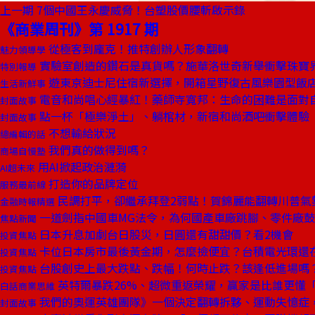
上一期
7個中國王永慶威脅！台塑股價腰斬啟示錄
《商業周刊》第 1917 期
從極客到龐克！推特創辦人形象翻轉
魅力領導學
實驗室創造的鑽石是真貨嗎？施華洛世奇新舉衝擊珠寶
特別報導
遊東京迪士尼住宿新選擇，開箱星野復古風樂園型飯
生活新鮮事
電音和尚唱心經暴紅！藥師寺寬邦：生命的困難是面對
封面故事
點一杯「極樂淨土」、躺棺材，新宿和尚酒吧衝擊體驗
封面故事
不想輸給狀況
總編輯的話
我們真的做得到嗎？
商場自慢塾
用AI掀起政治漣漪
AI超未來
打造你的品牌定位
服務最前線
民調打平，卻繼承拜登2弱點！賀錦麗能翻轉川普氣
金融時報精選
一道劍指中國車MG法令，為何國產車廠跳腳、零件廠
焦點新聞
日本升息加劇台日股災，日圓還有甜甜價？看2機會
投資焦點
卡位日本房市最後黃金期，怎麼撿便宜？台積電光環還
投資焦點
台股創史上最大跌點、跌幅！何時止跌？該逢低進場嗎
投資焦點
英特爾暴跌26%、超微重返榮耀，贏家是比誰更懂
白話商業思維
我們的奧運英雄團隊》一個決定翻轉拆夥、運動失憶症
封面故事