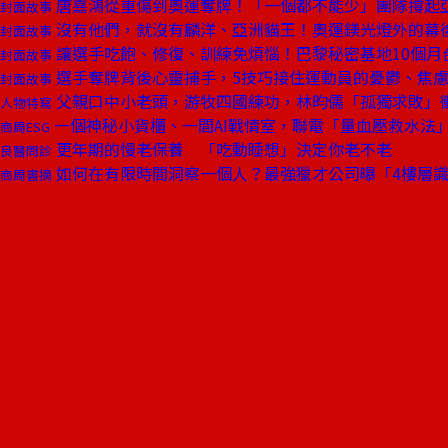
唐嘉鴻從重傷到奧運奪牌！「一個都不能少」團隊撐起
封面故事
沒有他們，就沒有麟洋、亞洲貓王！奧運鎂光燈外的幕
封面故事
讓選手吃飽、修復、訓練免煩惱！巴黎秘密基地10個月
封面故事
選手奪牌背後心靈捕手，5技巧接住運動員的憂鬱、焦
封面故事
父親口中小老頭，游牧四國練功，林昀儒「孤獨求敗」
人物特寫
一個神秘小貨櫃、一間AI戰情室，聯電「量血壓救水法」
商周ESG
更年期的慢老保養 「吃動睡想」決定你老不老
良醫問診
如何在有限時間洞察一個人？最強獵才公司曝「4樓層
商周書摘