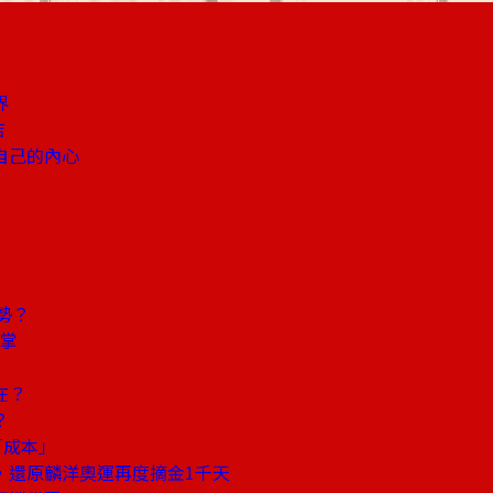
界
店
自己的內心
勢？
鼓掌
在？
？
「成本」
，還原麟洋奧運再度摘金1千天