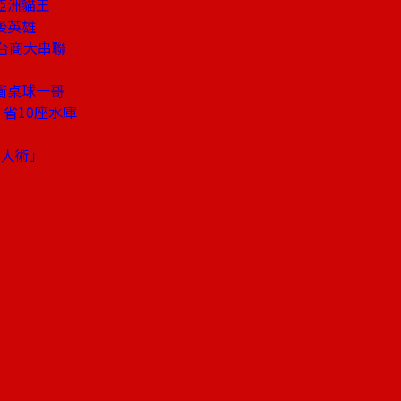
亞洲貓王
後英雄
台商大串聯
慮
衝桌球一哥
省10座水庫
識人術」