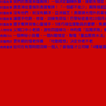
我們的奧運英雄團隊》一個決定翻轉拆夥、運動失憶症
封面故事
唐嘉鴻從重傷到奧運奪牌！「一個都不能少」團隊撐起
封面故事
沒有他們，就沒有麟洋、亞洲貓王！奧運鎂光燈外的幕
封面故事
讓選手吃飽、修復、訓練免煩惱！巴黎秘密基地10個月
封面故事
選手奪牌背後心靈捕手，5技巧接住運動員的憂鬱、焦
封面故事
父親口中小老頭，游牧四國練功，林昀儒「孤獨求敗」
人物特寫
一個神秘小貨櫃、一間AI戰情室，聯電「量血壓救水法」
商周ESG
更年期的慢老保養 「吃動睡想」決定你老不老
良醫問診
如何在有限時間洞察一個人？最強獵才公司曝「4樓層
商周書摘