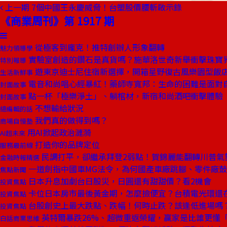
上一期
7個中國王永慶威脅！台塑股價腰斬啟示錄
《商業周刊》第 1917 期
從極客到龐克！推特創辦人形象翻轉
魅力領導學
實驗室創造的鑽石是真貨嗎？施華洛世奇新舉衝擊珠寶
特別報導
遊東京迪士尼住宿新選擇，開箱星野復古風樂園型飯
生活新鮮事
電音和尚唱心經暴紅！藥師寺寬邦：生命的困難是面對
封面故事
點一杯「極樂淨土」、躺棺材，新宿和尚酒吧衝擊體驗
封面故事
不想輸給狀況
總編輯的話
我們真的做得到嗎？
商場自慢塾
用AI掀起政治漣漪
AI超未來
打造你的品牌定位
服務最前線
民調打平，卻繼承拜登2弱點！賀錦麗能翻轉川普氣
金融時報精選
一道劍指中國車MG法令，為何國產車廠跳腳、零件廠
焦點新聞
日本升息加劇台日股災，日圓還有甜甜價？看2機會
投資焦點
卡位日本房市最後黃金期，怎麼撿便宜？台積電光環還
投資焦點
台股創史上最大跌點、跌幅！何時止跌？該逢低進場嗎
投資焦點
英特爾暴跌26%、超微重返榮耀，贏家是比誰更懂
白話商業思維