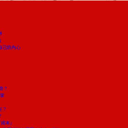
界
店
自己的內心
勢？
鼓掌
在？
？
「成本」