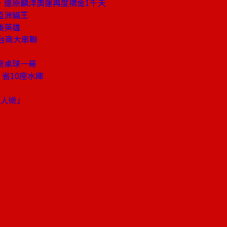
，還原麟洋奧運再度摘金1千天
亞洲貓王
後英雄
台商大串聯
慮
衝桌球一哥
省10座水庫
識人術」