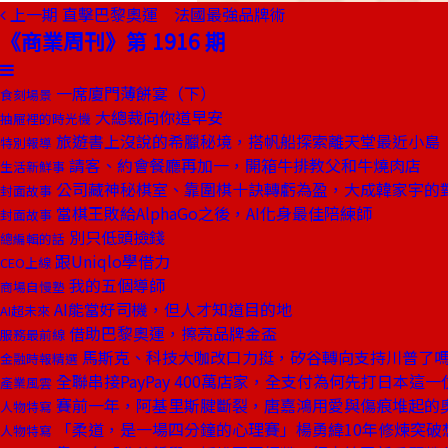
上一期
直擊巴黎奧運 法國最強品牌術
《商業周刊》第 1916 期
一席廈門薄餅宴（下）
食刻場景
大總裁向你道早安
抽屜裡的時光機
旅遊書上沒說的希臘秘境，搭帆船探索離天堂最近小島
特別報導
請客、約會餐廳再加一，開箱牛排教父和牛燒肉店
生活新鮮事
公司藏神秘棋室、靠圍棋十訣轉虧為盈，大成韓家宇的
封面故事
當棋王敗給AlphaGo之後，AI化身最佳陪練師
封面故事
別只低頭撿錢
總編輯的話
跟Uniqlo學借力
CEO上線
我的五個導師
商場自慢塾
AI能當好司機，但人才知道目的地
AI超未來
借助巴黎奧運，擦亮品牌金盃
服務最前線
馬斯克、科技大咖改口力挺，矽谷轉向支持川普了
金融時報精選
全聯串接PayPay 400萬店家，全支付為何先打日本這一
產業風雲
賽前一年，阿基里斯腱斷裂，唐嘉鴻用愛與傷痕堆起的
人物特寫
「柔道，是一場四分鐘的心理賽」楊勇緯10年修煉突破
人物特寫