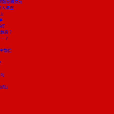
收翻身勝疫前
家大調查
山
夢
得好
能翻身？
第一？
利率翻倍
鬥
？
出列
時刻」