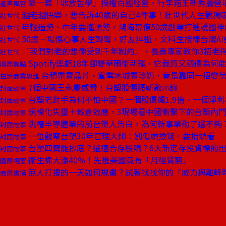
靠一套「收放哲學」授權百國經營，行李箱王新秀麗營
產業風雲
越老越快樂，想告訴40歲的自己4件事！壯世代人生觀獨
壯世代
年輕造勢、中年要懂順勢，鴻海幕僚50歲創業打進護國神
壯世代
50歲一場傷心事人生轉彎，好友猝逝，文科生接棒台灣AI
壯世代
「我們對老的想像受到千年制約」，長壽專家教你3招老
壯世代
Spotify連虧18年卻變華爾街新寵，它裁員又漲價為何
國際焦點
台積電賣晶片、蜜雪冰城賣珍奶，竟是靠同一招變
白話商業思維
7個中國王永慶威脅！台塑股價腰斬啟示錄
封面故事
台塑老對手為何不怕中國？一個股價飆1.9倍、一個淨
封面故事
規模化失靈＋穀倉效應，3現場看中國衝擊下的台塑內
封面故事
跳槽半導體業的前台塑人告白，為何新事業動了還不夠
封面故事
一位觀察台塑30年管理大師：別低頭撿錢，要抬頭看
封面故事
台塑四寶能抄底？還適合存股嗎？6大新定存投資標的
封面故事
衛生棉大漲40％！先進美國竟有「月經貧窮」
國際視窗
無人打擾的一天如何規畫？試著找找你的「威力與離峰
商周書摘