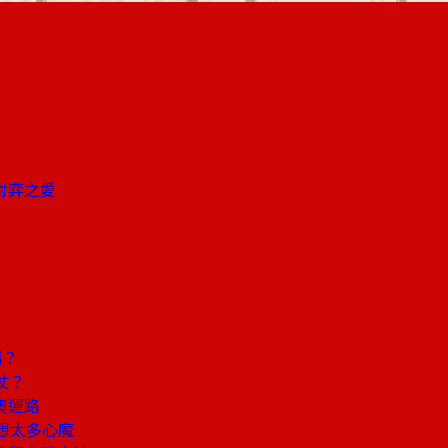
對弈之愛
嗎？
仗？
奧運路
想太多心魔