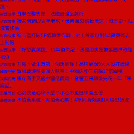
蹟？
直擊巴黎奧運 法國最強品牌術
封面故事
獨家開箱LV百年老宅，母集團53億挺奧運：沒歷史，就
封面故事
沒奢侈品
迪卡儂打破CP值轉型作戰，史上首家包辦4.5萬奧運志
封面故事
工制服
「好想贏英國」12年復仇記！法國用奧運擴張國際政經
封面故事
地位
升遷、做生意第一個想到你！品牌顧問9大人設打造術
封面故事
貿易戰燒進美國人臥室！中國床墊三招躲17倍關稅
國際視窗
庫存滿手又遇中國低價戰，音響五哥轉型先花一年「學
我與商周
說話」
心跳快是心律不整？小心中風機率高五倍
良醫問診
不怕舊系統、就怕舊心態！4準則助你選對AI轉型領域
商周書摘