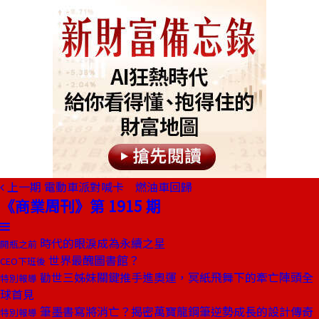
上一期
電動車派對喊卡 燃油車回歸
《商業周刊》第 1915 期
時代的眼淚成為永續之星
開瓶之前
世界最醜圖書館？
CEO下班後
勸世三姊妹關鍵推手進奧運，冥紙飛舞下的牽亡陣頭全
特別報導
球首見
筆墨書寫將消亡？揭密萬寶龍鋼筆逆勢成長的設計傳奇
特別報導