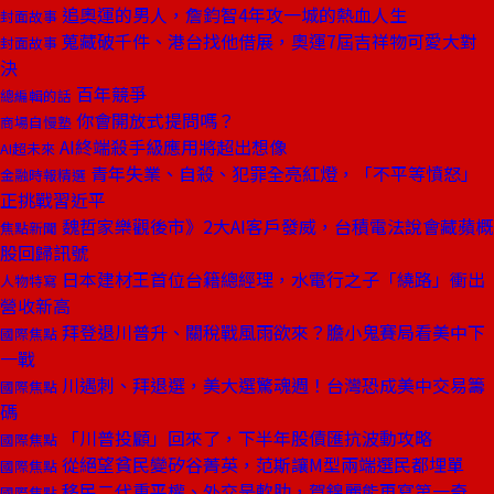
追奧運的男人，詹鈞智4年攻一城的熱血人生
封面故事
蒐藏破千件、港台找他借展，奧運7屆吉祥物可愛大對
封面故事
決
百年競爭
總編輯的話
你會開放式提問嗎？
商場自慢塾
AI終端殺手級應用將超出想像
AI超未來
青年失業、自殺、犯罪全亮紅燈，「不平等憤怒」
金融時報精選
正挑戰習近平
魏哲家樂觀後市》2大AI客戶發威，台積電法說會藏蘋概
焦點新聞
股回歸訊號
日本建材王首位台籍總經理，水電行之子「繞路」衝出
人物特寫
營收新高
拜登退川普升、關稅戰風雨欲來？膽小鬼賽局看美中下
國際焦點
一戰
川遇刺、拜退選，美大選驚魂週！台灣恐成美中交易籌
國際焦點
碼
「川普投顧」回來了，下半年股債匯抗波動攻略
國際焦點
從絕望貧民變矽谷菁英，范斯讓M型兩端選民都埋單
國際焦點
移民二代重平權、外交是軟肋，賀錦麗能再寫第一奇
國際焦點