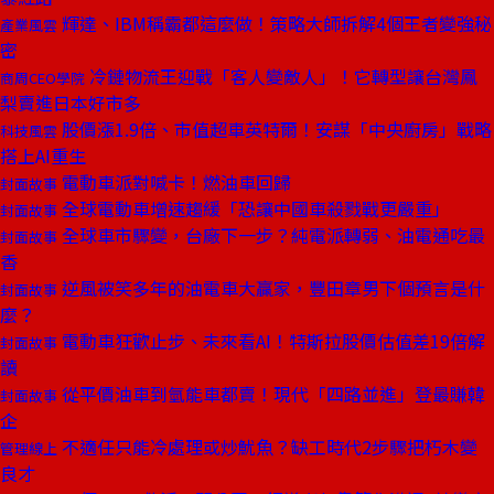
輝達、IBM稱霸都這麼做！策略大師拆解4個王者變強秘
產業風雲
密
冷鏈物流王迎戰「客人變敵人」！它轉型讓台灣鳳
商周CEO學院
梨賣進日本好市多
股價漲1.9倍、市值超車英特爾！安謀「中央廚房」戰略
科技風雲
搭上AI重生
電動車派對喊卡！燃油車回歸
封面故事
全球電動車增速趨緩「恐讓中國車殺戮戰更嚴重」
封面故事
全球車市驟變，台廠下一步？純電派轉弱、油電通吃最
封面故事
香
逆風被笑多年的油電車大贏家，豐田章男下個預言是什
封面故事
麼？
電動車狂歡止步、未來看AI！特斯拉股價估值差19倍解
封面故事
讀
從平價油車到氫能車都賣！現代「四路並進」登最賺韓
封面故事
企
不適任只能冷處理或炒魷魚？缺工時代2步驟把朽木變
管理線上
良才