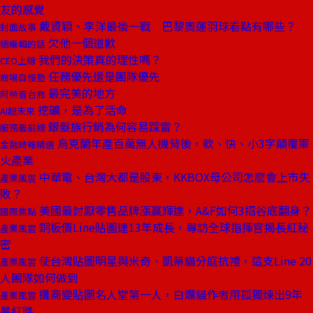
友的感覺
戴資穎、李洋最後一戰 巴黎奧運羽球看點有哪些？
封面故事
欠他一個道歉
總編輯的話
我們的決策真的理性嗎？
CEO上線
任務優先還是團隊優先
商場自慢塾
最完美的地方
阿榮看台商
挖礦，是為了活命
AI超未來
銀髮族行銷為何容易踩雷？
服務最前線
烏克蘭年產百萬無人機背後，軟、快、小3字顛覆軍
金融時報精選
火產業
中華電、台灣大都是股東，KKBOX母公司怎麼會上市失
產業風雲
敗？
美國最討厭零售品牌漲贏輝達，A&F如何3招谷底翻身？
國際焦點
銅板價Line貼圖連13年成長，專訪全球指揮官揭長紅秘
產業風雲
密
使台灣貼圖明星與米奇、凱蒂貓分庭抗禮，這支Line 20
產業風雲
人團隊如何做到
攤商變貼圖名人堂第一人，白爛貓作者用孤獨煉出9年
產業風雲
暴紅路