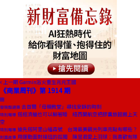
上一期
Garmin浴火重生兆元王國
《商業周刊》第 1914 期
去首爾「母親教堂」尋找安靜的時刻
發現酷建築
搭經濟艙也可以躺著睡 紐西蘭航空把膠囊旅館搬上天
特別報導
空
搶先搭阿里山福森號 台灣最美觀光列車亮點有哪些？
特別報導
用運動面對接班的孤獨 陳昱君愛上羽球：我喜歡有隊
封面故事