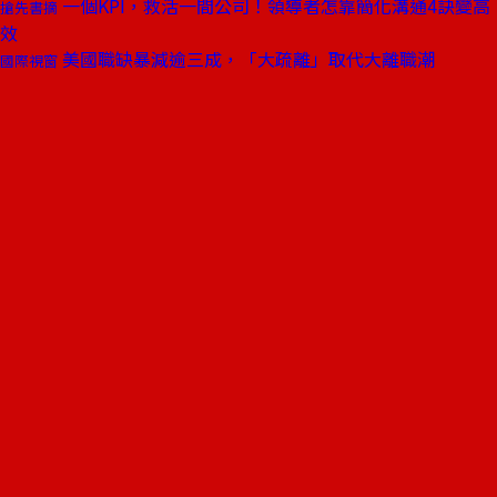
一個KPI，救活一間公司！領導者怎靠簡化溝通4訣變高
搶先書摘
效
美國職缺暴減逾三成，「大疏離」取代大離職潮
國際視窗