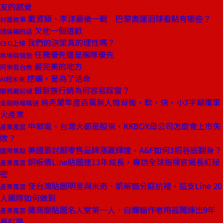
友的感覺
戴資穎、李洋最後一戰 巴黎奧運羽球看點有哪些？
封面故事
欠他一個道歉
總編輯的話
我們的決策真的理性嗎？
CEO上線
任務優先還是團隊優先
商場自慢塾
最完美的地方
阿榮看台商
挖礦，是為了活命
AI超未來
銀髮族行銷為何容易踩雷？
服務最前線
烏克蘭年產百萬無人機背後，軟、快、小3字顛覆軍
金融時報精選
火產業
中華電、台灣大都是股東，KKBOX母公司怎麼會上市失
產業風雲
敗？
美國最討厭零售品牌漲贏輝達，A&F如何3招谷底翻身？
國際焦點
銅板價Line貼圖連13年成長，專訪全球指揮官揭長紅秘
產業風雲
密
使台灣貼圖明星與米奇、凱蒂貓分庭抗禮，這支Line 20
產業風雲
人團隊如何做到
攤商變貼圖名人堂第一人，白爛貓作者用孤獨煉出9年
產業風雲
暴紅路