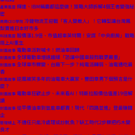
輝達、IBM稱霸都這麼做！策略大師拆解4個王者變強秘
產業風雲
密
冷鏈物流王迎戰「客人變敵人」！它轉型讓台灣鳳
商周CEO學院
梨賣進日本好市多
股價漲1.9倍、市值超車英特爾！安謀「中央廚房」戰略
科技風雲
搭上AI重生
電動車派對喊卡！燃油車回歸
封面故事
全球電動車增速趨緩「恐讓中國車殺戮戰更嚴重」
封面故事
全球車市驟變，台廠下一步？純電派轉弱、油電通吃最
封面故事
香
逆風被笑多年的油電車大贏家，豐田章男下個預言是什
封面故事
麼？
電動車狂歡止步、未來看AI！特斯拉股價估值差19倍解
封面故事
讀
從平價油車到氫能車都賣！現代「四路並進」登最賺韓
封面故事
企
不適任只能冷處理或炒魷魚？缺工時代2步驟把朽木變
管理線上
良才