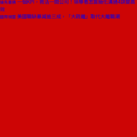
一個KPI，救活一間公司！領導者怎靠簡化溝通4訣變高
搶先書摘
效
美國職缺暴減逾三成，「大疏離」取代大離職潮
國際視窗