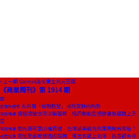
上一期
Garmin浴火重生兆元王國
《商業周刊》第 1914 期
去首爾「母親教堂」尋找安靜的時刻
發現酷建築
搭經濟艙也可以躺著睡 紐西蘭航空把膠囊旅館搬上天
特別報導
空
搶先搭阿里山福森號 台灣最美觀光列車亮點有哪些？
特別報導
用運動面對接班的孤獨 陳昱君愛上羽球：我喜歡有隊
封面故事