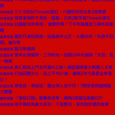
開
三七法則玩Threads竄紅，八曜和茶拚出多2成業績
科技風雲
怪奇事物所不海巡、跟風，它抓2數字寫Threads爆文
科技風雲
日圓創38年新低，會續貶嗎？下半年股匯息三賺布局策
投資焦點
略
國民行車紀錄器、延長線市占王，大通56年「失戀不回
產業風雲
頭」搶市學
腦力新越南
封面故事
曾來台灣留學、工作的他，回國10年在越南「天母」買
封面故事
一棟房
黃仁勳找上門合作蓋AI工廠！揭密越南最大軟體人才庫
封面故事
打造回饋文化、員工平均27歲，越南Z世代最愛企業是
封面故事
它！
想成長、肯加班，跟台灣人沒不同！7問答善用越南腦
封面故事
力軍團
「游牧訂閱」衝擊串流業，網飛2招留住善變訂戶
國際視窗
高手與菜鳥最大區別：不是堅持，是恰到好處的放棄
商周書摘