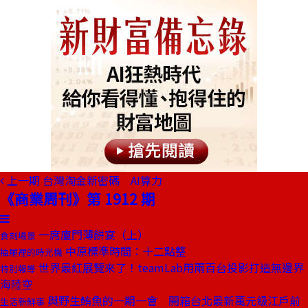
上一期
台灣淘金新密碼 AI算力
《商業周刊》第 1912 期
一席廈門薄餅宴（上）
食刻場景
中原標準時間：十二點整
抽屜裡的時光機
世界最紅展覽來了！teamLab用兩百台投影打造無邊界
特別報導
海陸空
與野生鮪魚的一期一會 開箱台北最新萬元級江戶前
生活新鮮事