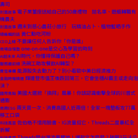
壽司
電子業董座送給自己的50歲禮物 拋名車、遊艇轉職有
封面故事
機農夫
週末到慈心農莊小旅行 玩精油占卜、植物藍晒手作
封面故事
黃仁勳吃河粉
總編輯的話
不要讓任何人告訴你「你是誰」
CEO上線
one-on-one是交心及學習的時刻
商場自慢塾
AI時代，你懂得保護自己嗎？
AI超未來
洗碗工助攻餐飲AI轉型？
服務最前線
能源股失去動力了？別小看歐中美日經濟推力
費雪專欄
輝達登市值王後跌回第三，它會坐穩AI霸主或走向泡
金融時報精選
沫？
美國大選掀「換拜」風暴！你該認識衝擊全球的川普式
國際焦點
通膨
兩天買一次、消費高國人近兩倍！全家一塊墊板攻77萬
商周ESG
移工口袋
佐伯格不惜用臉書、IG流量挺它，Threads二度暴紅全
科技風雲
拆解
Threads變台灣流量寶地！爆款文怎麼發？破圈3玩法公
科技風雲