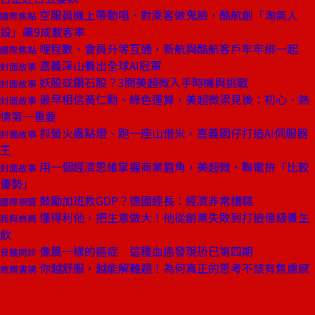
空服員機上帶動唱、對乘客做鬼臉，酷航創「淘氣人
國際焦點
設」飆9成載客率
哩程數、會員升等互通，新航與酷航客戶牢牢綁一起
國際焦點
嘉義深山養出全球AI冠軍
封面故事
妖股或鑽石股？3問美超微入手時機與挑戰
封面故事
最早相信黃仁勳、綠色運算，美超微梁見後：初心、熱
封面故事
情第一重要
抓螢火蟲點燈、跑一座山借米，嘉義囡仔打造AI伺服器
封面故事
王
用一個經濟思維掌握商業眉角，美超微、聯電拚「比較
封面故事
優勢」
鼓勵加班救GDP？德國經長：經濟非常糟糕
國際視窗
懂得利他，把生意做大！他從創業失敗到打造億級養生
我與商周
飲
像風一樣的癌症 這種血癌發現恐已第四期
良醫問診
你越舒服，越能解難題！為何真正的思考不該有焦慮感
商周書摘