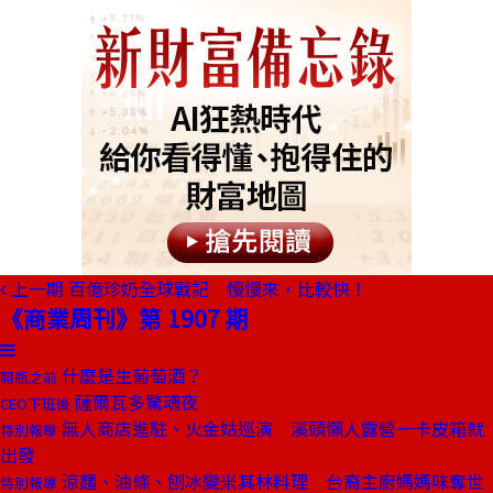
上一期
百億珍奶全球戰記 慢慢來，比較快！
《商業周刊》第 1907 期
什麼是生葡萄酒？
開瓶之前
薩爾瓦多驚魂夜
CEO下班後
無人商店進駐、火金姑巡演 溪頭懶人露營一卡皮箱就
特別報導
出發
涼麵、油條、刨冰變米其林料理 台裔主廚媽媽味奪世
特別報導