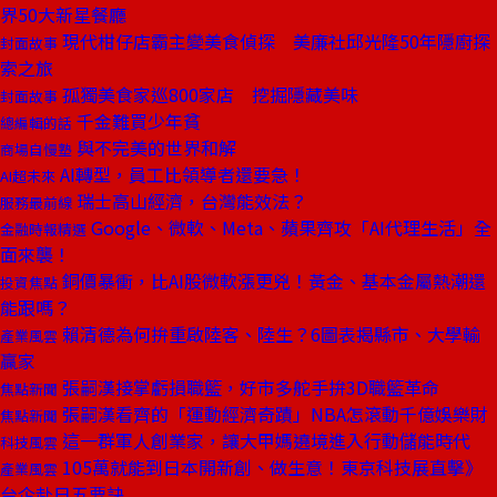
界50大新星餐廳
現代柑仔店霸主變美食偵探 美廉社邱光隆50年隱廚探
封面故事
索之旅
孤獨美食家巡800家店 挖掘隱藏美味
封面故事
千金難買少年貧
總編輯的話
與不完美的世界和解
商場自慢塾
AI轉型，員工比領導者還要急！
AI超未來
瑞士高山經濟，台灣能效法？
服務最前線
Google、微軟、Meta、蘋果齊攻「AI代理生活」全
金融時報精選
面來襲！
銅價暴衝，比AI股微軟漲更兇！黃金、基本金屬熱潮還
投資焦點
能跟嗎？
賴清德為何拚重啟陸客、陸生？6圖表揭縣市、大學輸
產業風雲
贏家
張嗣漢接掌虧損職籃，好市多舵手拚3D職籃革命
焦點新聞
張嗣漢看齊的「運動經濟奇蹟」NBA怎滾動千億娛樂財
焦點新聞
這一群軍人創業家，讓大甲媽遶境進入行動儲能時代
科技風雲
105萬就能到日本開新創、做生意！東京科技展直擊》
產業風雲
台企赴日五要訣