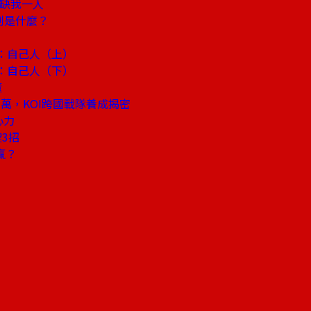
不缺我一人
制是什麼？
：自己人（上）
：自己人（下）
董
萬，KOI跨國戰隊養成揭密
心力
3招
贏？