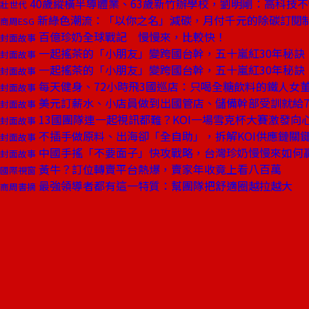
40歲縱橫半導體業、63歲新竹辦學校，劉明剛：高科技
壯世代
新綠色潮流：「以你之名」減碳，月付千元的除碳訂閱
商周ESG
百億珍奶全球戰記 慢慢來，比較快！
封面故事
一起搖茶的「小朋友」變跨國台幹，五十嵐紅30年秘訣
封面故事
一起搖茶的「小朋友」變跨國台幹，五十嵐紅30年秘訣
封面故事
每天健身、72小時飛3國巡店：只喝全糖飲料的鐵人女
封面故事
美元訂薪水、小店員做到出國管店、儲備幹部受訓就給7
封面故事
13國團隊連一起視訊都難？KOI一場雪克杯大賽激發向
封面故事
不插手做原料、出海卻「全自助」，拆解KOI供應鏈關鍵
封面故事
中國手搖「不要面子」快攻戰略，台灣珍奶慢慢來如何
封面故事
黃牛？訂位轉賣平台熱爆，賣家年收竟上看八百萬
國際視窗
最強領導者都有這一特質：幫團隊把舒適圈越拉越大
商周書摘