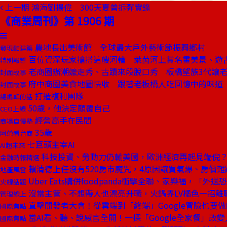
上一期
鴻海劉揚偉 300天夏普拆彈實錄
《商業周刊》第 1906 期
農地長出美術館 全球最大戶外藝術節振興鄉村
發現酷建築
百位資深玩家搶搭這艘河輪 萊茵河上賞名畫美景、遊
特別報導
老商圈辦潮嬤走秀、古蹟來段脫口秀 板橋望族3代讓
封面故事
府中商圈美食地圖快收 跟著老板橋人吃回憶中的味道
封面故事
打造複利團隊
總編輯的話
50歲，他決定顛覆自己
CEO上線
經營高手在民間
商場自慢塾
35歲
阿榮看台商
七巨頭主宰AI
AI超未來
科技投資、勞動力仍輸美國，歐洲經濟再起見端倪
金融時報精選
賴清德上任沒有520房市魔咒，4原因讓買氣爆、房價難
地產風雲
Uber Eats購併foodpanda衝擊全聯、家樂福，「
火線話題
沒當主管、不想帶人也漂亮升職，火鍋界LV橘色一招離
管理線上
直擊開發者大會！從雲端到「終端」Google冒險也要做
國際焦點
當AI看、聽、說感官全開！一探「Google全家餐」改變
國際焦點