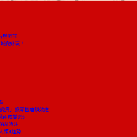
古堡酒莊
老城變好玩！
？
跌
外送恐變貴」掀零售連鎖效應
職兩成變3％
的AI賭注
人類4趨勢