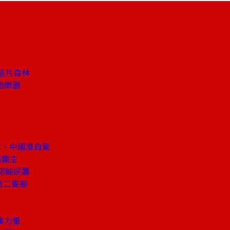
這片森林
物樂園
隊、中國准自駕
億霸主
認輸逆襲
第二隻腳
事力量