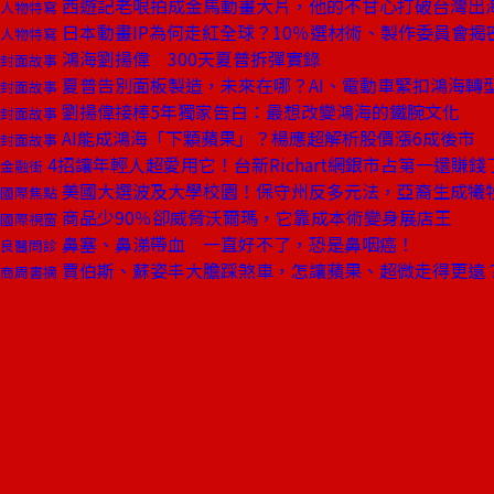
西遊記老哏拍成金馬動畫大片，他的不甘心打破台灣出
人物特寫
日本動畫IP為何走紅全球？10％選材術、製作委員會揭
人物特寫
鴻海劉揚偉 300天夏普拆彈實錄
封面故事
夏普告別面板製造，未來在哪？AI、電動車緊扣鴻海轉
封面故事
劉揚偉接棒5年獨家告白：最想改變鴻海的鐵腕文化
封面故事
AI能成鴻海「下顆蘋果」？楊應超解析股價漲6成後市
封面故事
4招讓年輕人超愛用它！台新Richart網銀市占第一還賺錢
金融街
美國大選波及大學校園！保守州反多元法，亞裔生成犧
國際焦點
商品少90％卻威脅沃爾瑪，它靠成本術變身展店王
國際視窗
鼻塞、鼻涕帶血 一直好不了，恐是鼻咽癌！
良醫問診
賈伯斯、蘇姿丰大膽踩煞車，怎讓蘋果、超微走得更遠
商周書摘