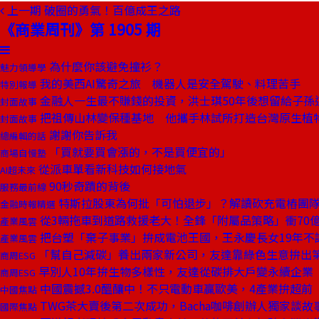
上一期
破圈的勇氣！百億成王之路
《商業周刊》第 1905 期
為什麼你該避免撞衫？
魅力領導學
我的美西AI驚奇之旅 機器人是安全駕駛、料理苦手
特別報導
金融人一生最不賺錢的投資，洪士琪50年後想留給子孫
封面故事
把祖傳山林變保種基地 他攜手林試所打造台灣原生植
封面故事
謝謝你告訴我
總編輯的話
「買就要買會漲的，不是買便宜的」
商場自慢塾
從派車單看新科技如何接地氣
AI超未來
90秒奇蹟的背後
服務最前線
特斯拉股東為何批「可怕退步」？解讀砍充電樁團
金融時報精選
從3輛拖車到道路救援老大！全鋒「附屬品策略」衝70
產業風雲
把台塑「棄子事業」拚成電池王國，王永慶長女19年不
產業風雲
「幫自己減碳」養出兩家新公司，友達靠綠色生意拚出
商周ESG
早別人10年拚生物多樣性，友達從碳排大戶變永續企業
商周ESG
中國震撼3.0醞釀中！不只電動車贏歐美，4產業拚超前
中國焦點
TWG茶大賣後第二次成功，Bacha咖啡創辦人獨家談故
國際焦點