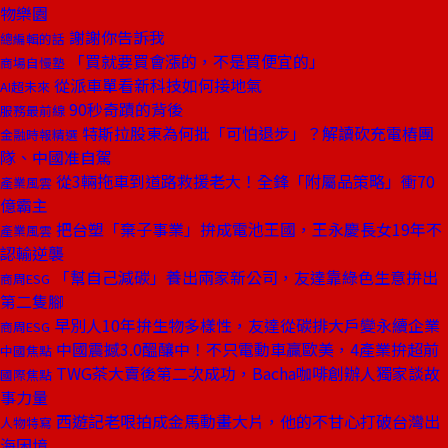
物樂園
謝謝你告訴我
總編輯的話
「買就要買會漲的，不是買便宜的」
商場自慢塾
從派車單看新科技如何接地氣
AI超未來
90秒奇蹟的背後
服務最前線
特斯拉股東為何批「可怕退步」？解讀砍充電樁團
金融時報精選
隊、中國准自駕
從3輛拖車到道路救援老大！全鋒「附屬品策略」衝70
產業風雲
億霸主
把台塑「棄子事業」拚成電池王國，王永慶長女19年不
產業風雲
認輸逆襲
「幫自己減碳」養出兩家新公司，友達靠綠色生意拚出
商周ESG
第二隻腳
早別人10年拚生物多樣性，友達從碳排大戶變永續企業
商周ESG
中國震撼3.0醞釀中！不只電動車贏歐美，4產業拚超前
中國焦點
TWG茶大賣後第二次成功，Bacha咖啡創辦人獨家談故
國際焦點
事力量
西遊記老哏拍成金馬動畫大片，他的不甘心打破台灣出
人物特寫
海困境