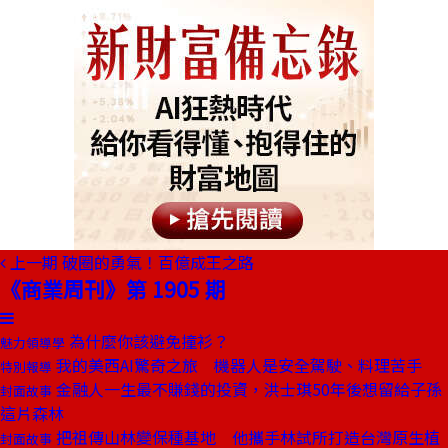
上一期
破圈的勇氣！百億成王之路
《商業周刊》第 1905 期
為什麼你該避免撞衫？
魅力領導學
我的美西AI驚奇之旅 機器人是安全駕駛、料理苦手
特別報導
金融人一生最不賺錢的投資，洪士琪50年後想留給子孫
封面故事
這片森林
把祖傳山林變保種基地 他攜手林試所打造台灣原生植
封面故事