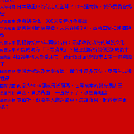
日本動畫IP為何走紅全球？10％選材術、製作委員會揭
人物特寫
密
鴻海劉揚偉 300天夏普拆彈實錄
封面故事
夏普告別面板製造，未來在哪？AI、電動車緊扣鴻海轉
封面故事
型
劉揚偉接棒5年獨家告白：最想改變鴻海的鐵腕文化
封面故事
AI能成鴻海「下顆蘋果」？楊應超解析股價漲6成後市
封面故事
4招讓年輕人超愛用它！台新Richart網銀市占第一還賺錢
金融街
了
美國大選波及大學校園！保守州反多元法，亞裔生成犧
國際焦點
牲品
商品少90％卻威脅沃爾瑪，它靠成本術變身展店王
國際視窗
鼻塞、鼻涕帶血 一直好不了，恐是鼻咽癌！
良醫問診
賈伯斯、蘇姿丰大膽踩煞車，怎讓蘋果、超微走得更
商周書摘
遠？