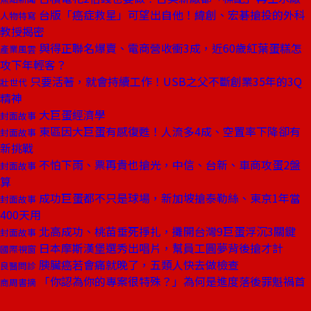
台版「癌症救星」可望出自他！緯創、宏碁搶投的外科
人物特寫
教授揭密
與得正聯名爆賣、電商營收衝3成，近60歲紅葉蛋糕怎
產業風雲
攻下年輕客？
只要活著，就會持續工作！USB之父不斷創業35年的3Q
壯世代
精神
大巨蛋經濟學
封面故事
東區因大巨蛋有感復甦！人流多4成、空置率下降卻有
封面故事
新挑戰
不怕下雨、票再貴也搶光，中信、台新、車商攻蛋2盤
封面故事
算
成功巨蛋都不只是球場，新加坡搶泰勒絲、東京1年當
封面故事
400天用
北高成功、桃苗垂死掙扎，攤開台灣9巨蛋浮沉3關鍵
封面故事
日本摩斯漢堡選秀出唱片，幫員工圓夢背後搶才計
國際視窗
胰臟癌若會痛就晚了，五類人快去做檢查
良醫問診
「你認為你的專案很特殊？」為何是進度落後罪魁禍首
商周書摘