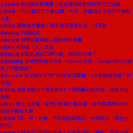
吃出美味新高度！台北燒肉新星用快準刀工決勝
生活新鮮事
一斤百萬茶王打進日韓、中東 徐耀良父子的茶金轉軌
封面故事
人生
體驗過才懂喝！親手採茶浪菁化身一日茶農
封面故事
共感經濟
總編輯的話
領導者要與核心團隊保持距離
商場自慢塾
AI的成「人」之路
AI超未來
以假亂真的口碑行銷，真的可以嗎？
服務最前線
落後微軟還分派系、Gemini出包，Google的AI之路
金融時報精選
出了什麼問題？
東元從父子內鬥到市場派掌權，5大家族退位迎「新
商周CEO學院
共治」
油價會破百？黃金衝4千？伊朗轟以色列後，油金布局
投資焦點
指南
彰化兄弟檔，家門口創業打進歐美，犀牛盾再拚100％
商周ESG
回收手機殼大業
3年一旱，台積、竹科前途都看它，台灣跨入「再生水
焦點新聞
時代」
台積電花2倍錢也要做！台美新廠都「標配」再生水廠
焦點新聞