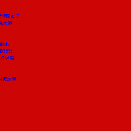
組
逆轉關鍵？
萬天價
後果
35％
心3現場
選
司被清算