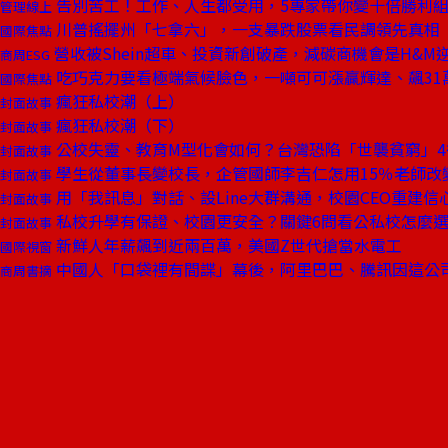
告別苦工！工作、人生都受用，5專家帶你變十倍勝利
管理線上
川普搖擺州「七拿六」，一支暴跌股票看民調領先真相
國際焦點
營收被Shein超車、投資新創破產，減碳商機會是H&M
商周ESG
吃巧克力要看極端氣候臉色，一噸可可漲贏輝達、飆31
國際焦點
瘋狂私校潮（上）
封面故事
瘋狂私校潮（下）
封面故事
公校失靈、教育M型化會如何？台灣恐陷「世襲貧窮」4
封面故事
學生從董事長變校長，企管國師李吉仁怎用15％老師改變
封面故事
用「我訊息」對話、設Line大群溝通，校園CEO重建信
封面故事
私校升學有保證、校園更安全？關鍵6問看公私校怎麼
封面故事
新鮮人年薪飆到近兩百萬，美國Z世代搶當水電工
國際視窗
中國人「口袋裡有間諜」幕後，阿里巴巴、騰訊因這公
商周書摘