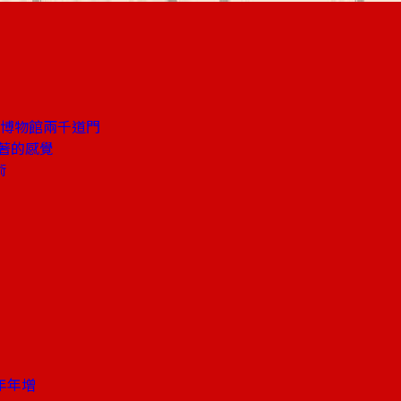
岡博物館兩千道門
著的感覺
術
年年增