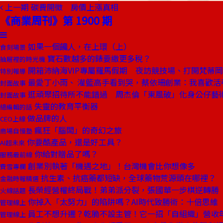
上一期
碳費開徵 房價上漲真相
《商業周刊》第 1900 期
如果一個饞人，在上環（上）
食刻場景
寶石數越多的錶要繳更多稅？
抽屜裡的時光機
開箱沛納海VIP專屬羅馬假期 夜訪競技場、打開梵蒂
特別報導
最愛丁小雨、 灌籃高手看到哭，蔡依珊創業：我喜歡活
封面故事
逛頑聚招待所不能錯過 周杰倫「東風破」化身公仔藝
封面故事
失靈的教育平衡器
總編輯的話
做品牌的人
CEO上線
瘋狂「腦闆」的奇幻之旅
商場自慢塾
你要酷產品，還是好工具？
AI超未來
你給對贈品了嗎？
服務最前線
創業別執著「機遇之地」！台灣機會比你想像多
費雪專欄
抗生素、抗癌藥都短缺，全球藥物荒源頭在哪裡？
金融時報精選
長榮經營權終局戰！弟弟派分裂，張國華一步棋逆轉勝
火線話題
你掉入「太努力」的陷阱嗎？AI時代致勝術：十倍思維
管理線上
員工不想升遷？乾脆不設主管！它一招「自組織」營收
管理線上