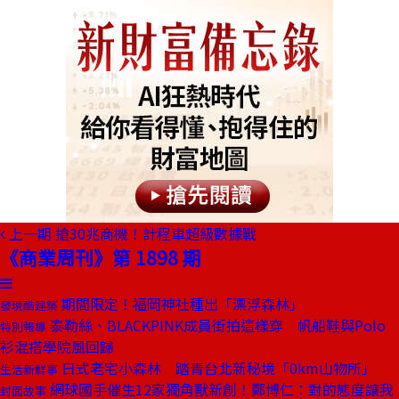
上一期
搶30兆商機！計程車超級數據戰
《商業周刊》第 1898 期
期間限定！福岡神社種出「漂浮森林」
發現酷建築
泰勒絲、BLACKPINK成員街拍這樣穿 帆船鞋與Polo
特別報導
衫混搭學院風回歸
日式老宅小森林 踏青台北新秘境「0km山物所」
生活新鮮事
網球國手催生12家獨角獸新創！鄭博仁：對的態度讓我
封面故事