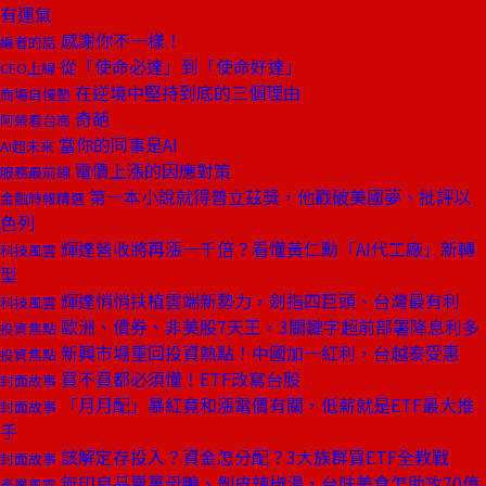
有運氣
感謝你不一樣！
編者的話
從「使命必達」到「使命好達」
CEO上線
在逆境中堅持到底的三個理由
商場自慢塾
奇葩
阿榮看台商
當你的同事是AI
AI超未來
電價上漲的因應對策
服務最前線
第一本小說就得普立茲獎，他戳破美國夢、批評以
金融時報精選
色列
輝達營收將再漲一千倍？看懂黃仁勳「AI代工廠」新轉
科技風雲
型
輝達悄悄扶植雲端新勢力，劍指四巨頭、台灣最有利
科技風雲
歐洲、債券、非美股7天王，3關鍵字超前部署降息利多
投資焦點
新興市場重回投資熱點！中國加一紅利，台越泰受惠
投資焦點
買不買都必須懂！ETF改寫台股
封面故事
「月月配」暴紅竟和漲電價有關，低薪就是ETF最大推
封面故事
手
該解定存投入？資金怎分配？3大族群買ETF全教戰
封面故事
無印良品賣薑母鴨、剝皮辣椒湯，台味美食怎助攻70億
產業風雲