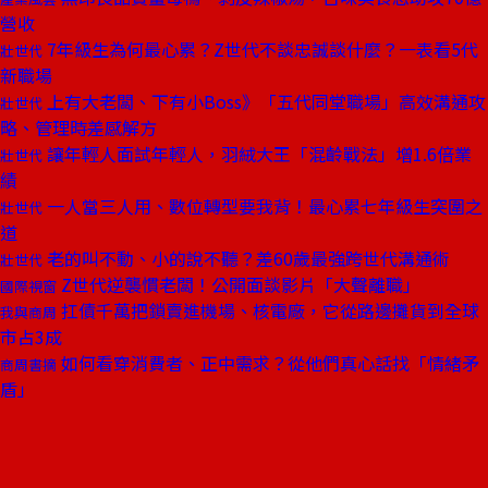
營收
7年級生為何最心累？Z世代不談忠誠談什麼？一表看5代
壯世代
新職場
上有大老闆、下有小Boss》「五代同堂職場」高效溝通攻
壯世代
略、管理時差感解方
讓年輕人面試年輕人，羽絨大王「混齡戰法」增1.6倍業
壯世代
績
一人當三人用、數位轉型要我背！最心累七年級生突圍之
壯世代
道
老的叫不動、小的說不聽？差60歲最強跨世代溝通術
壯世代
Z世代逆襲慣老闆！公開面談影片「大聲離職」
國際視窗
扛債千萬把鎖賣進機場、核電廠，它從路邊攤貨到全球
我與商周
市占3成
如何看穿消費者、正中需求？從他們真心話找「情緒矛
商周書摘
盾」