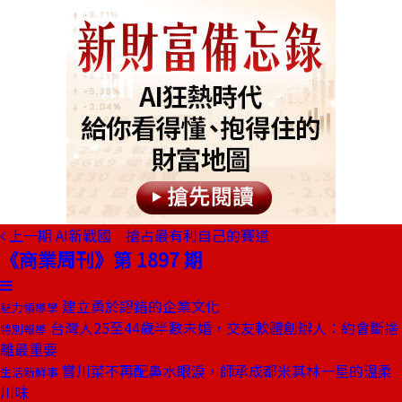
上一期
AI新戰國 搶占最有利自己的賽道
《商業周刊》第 1897 期
建立勇於認錯的企業文化
魅力領導學
台灣人25至44歲半數未婚，交友軟體創辦人：約會斷捨
特別報導
離最重要
嘗川菜不再配鼻水眼淚，師承成都米其林一星的溫柔
生活新鮮事
川味