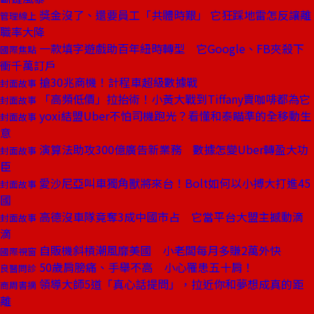
獎金沒了、還要員工「共體時艱」 它狂踩地雷怎反讓離
管理線上
職率大降
一款填字遊戲助百年紐時轉型 它Google、FB夾殺下
國際焦點
衝千萬訂戶
搶30兆商機！計程車超級數據戰
封面故事
「高頻低價」拉抬術！小黃大戰到Tiffany賣咖啡都為它
封面故事
yoxi結盟Uber不怕司機跑光？看懂和泰瞄準的全移動生
封面故事
意
演算法助攻300億廣告新業務 數據怎變Uber轉盈大功
封面故事
臣
愛沙尼亞叫車獨角獸將來台！Bolt如何以小搏大打進45
封面故事
國
高德沒車隊竟奪3成中國市占 它當平台大盟主撼動滴
封面故事
滴
自販機斜槓潮風靡美國 小老闆每月多賺2萬外快
國際視窗
50歲肩膀痛、手舉不高 小心罹患五十肩！
良醫問診
領導大師5道「真心話提問」，拉近你和夢想成真的距
商周書摘
離