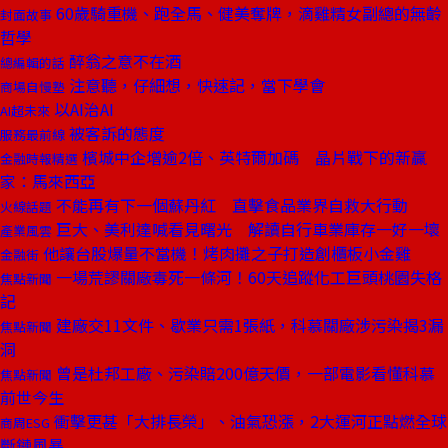
60歲騎重機、跑全馬、健美奪牌，滴雞精女副總的無齡
封面故事
哲學
醉翁之意不在酒
總編輯的話
注意聽，仔細想，快速記，當下學會
商場自慢塾
以AI治AI
AI超未來
被客訴的態度
服務最前線
檳城中企增逾2倍、英特爾加碼 晶片戰下的新贏
金融時報精選
家：馬來西亞
不能再有下一個蘇丹紅 直擊食品業界自救大行動
火線話題
巨大、美利達喊看見曙光 解讀自行車業庫存一好一壞
產業風雲
他讓台股爆量不當機！烤肉攤之子打造創櫃板小金雞
金融街
一場荒謬關廠毒死一條河！60天追蹤化工巨頭桃園失格
焦點新聞
記
建廠交11文件、歇業只需1張紙，科慕關廠涉污染揭3漏
焦點新聞
洞
曾是杜邦工廠、污染賠200億天價，一部電影看懂科慕
焦點新聞
前世今生
衝擊更甚「大排長榮」、油氣恐漲，2大運河正點燃全球
商周ESG
斷鏈風暴