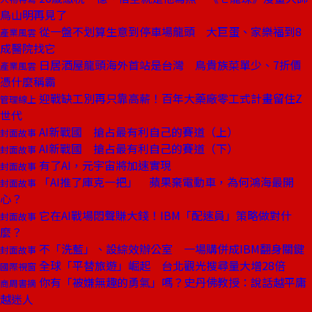
鳥山明再見了
從一盤不划算生意到停車場龍頭 大巨蛋、家樂福到8
產業風雲
成醫院找它
日居酒屋龍頭海外首站是台灣 鳥貴族菜單少、7折價
產業風雲
憑什麼稱霸
迎戰缺工別再只靠高薪！百年大藥廠零工式計畫留住Z
管理線上
世代
AI新戰國 搶占最有利自己的賽道（上）
封面故事
AI新戰國 搶占最有利自己的賽道（下）
封面故事
有了AI，元宇宙將加速實現
封面故事
「AI推了庫克一把」 蘋果棄電動車，為何鴻海最開
封面故事
心？
它在AI戰場悶聲賺大錢！IBM「配速員」策略做對什
封面故事
麼？
不「洗藍」、設綜效辦公室 一場購併成IBM翻身關鍵
封面故事
全球「平替旅遊」崛起 台北觀光搜尋量大增28倍
國際視窗
你有「被嫌無趣的勇氣」嗎？史丹佛教授：說話越平庸
商周書摘
越迷人