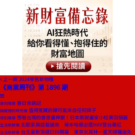
上一期
2024零售新物種
《商業周刊》第 1896 期
春日食蔬記
食刻場景
值得蒐藏的錶可能來自任何牌子
抽屜裡的時光機
想著台灣的善意畫神獸！日本新銳畫家小松美羽個展
特別報導
北歐家具控看過來 哥本哈根必逛HAY登台暴紅
生活新鮮事
台北最新頂級日料開幕 東京米其林一星天婦羅搶先
生活新鮮事