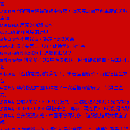
嘗
開箱南台灣最頂級中餐廳，獨家專訪頤宮前主廚的美味
封面故事
主張
庫克的沉沒成本
總編輯的話
高滿意度的迷思
CEO上線
不看報表，誤差不到300萬
商場自慢塾
孩子要有競爭力，建議學這兩件事
AI超未來
Nike如何打造數位曲線？
服務最前線
拼多多不到2年擴張49國 財報卻如謎團、員工用化
金融時報精選
名
「台積電是我的夢想！」衝著晶圓龍頭，百位德國生來
科技風雲
台
華為撐起中國版輝達？一次看懂兩會最夯「新質生產
中國焦點
力」
台股2萬點、ETF四兆狂熱 金融經理人預測：先高後低
投資焦點
00939、00940募破千億 專家：現在買ETF可能是高點
投資焦點
台美股漲太兇、中國兩會釋利多 陸股能進場撿便宜了
投資焦點
嗎？
26歲繳稅一億、悟空就是他寫照 《七龍珠》漫畫大師
人物特寫