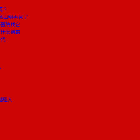
嗎？
鳥山明再見了
成醫院找它
憑什麼稱霸
世代
？
？
越迷人