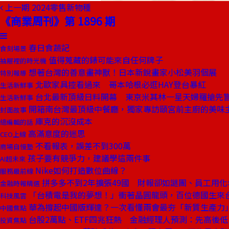
上一期
2024零售新物種
《商業周刊》第 1896 期
春日食蔬記
食刻場景
值得蒐藏的錶可能來自任何牌子
抽屜裡的時光機
想著台灣的善意畫神獸！日本新銳畫家小松美羽個展
特別報導
北歐家具控看過來 哥本哈根必逛HAY登台暴紅
生活新鮮事
台北最新頂級日料開幕 東京米其林一星天婦羅搶先
生活新鮮事
開箱南台灣最頂級中餐廳，獨家專訪頤宮前主廚的美味
封面故事
庫克的沉沒成本
總編輯的話
高滿意度的迷思
CEO上線
不看報表，誤差不到300萬
商場自慢塾
孩子要有競爭力，建議學這兩件事
AI超未來
Nike如何打造數位曲線？
服務最前線
拼多多不到2年擴張49國 財報卻如謎團、員工用化
金融時報精選
「台積電是我的夢想！」衝著晶圓龍頭，百位德國生來
科技風雲
華為撐起中國版輝達？一次看懂兩會最夯「新質生產力
中國焦點
台股2萬點、ETF四兆狂熱 金融經理人預測：先高後低
投資焦點