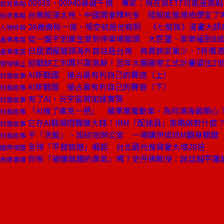
00939、00940募破千億 專家：現在買ETF可能是高點
投資焦點
台美股漲太兇、中國兩會釋利多 陸股能進場撿便宜了
投資焦點
26歲繳稅一億、悟空就是他寫照 《七龍珠》漫畫大師
人物特寫
從一盤不划算生意到停車場龍頭 大巨蛋、家樂福到8
產業風雲
日居酒屋龍頭海外首站是台灣 鳥貴族菜單少、7折價
產業風雲
迎戰缺工別再只靠高薪！百年大藥廠零工式計畫留住Z
管理線上
AI新戰國 搶占最有利自己的賽道（上）
封面故事
AI新戰國 搶占最有利自己的賽道（下）
封面故事
有了AI，元宇宙將加速實現
封面故事
「AI推了庫克一把」 蘋果棄電動車，為何鴻海最開心
封面故事
它在AI戰場悶聲賺大錢！IBM「配速員」策略做對什麼
封面故事
不「洗藍」、設綜效辦公室 一場購併成IBM翻身關鍵
封面故事
全球「平替旅遊」崛起 台北觀光搜尋量大增28倍
國際視窗
你有「被嫌無趣的勇氣」嗎？史丹佛教授：說話越平庸
商周書摘