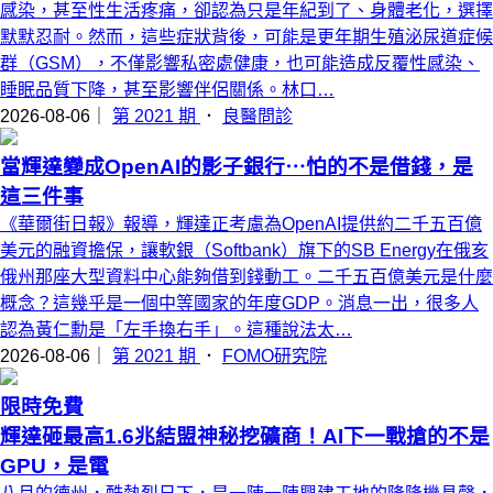
感染，甚至性生活疼痛，卻認為只是年紀到了、身體老化，選擇
默默忍耐。然而，這些症狀背後，可能是更年期生殖泌尿道症候
群（GSM），不僅影響私密處健康，也可能造成反覆性感染、
睡眠品質下降，甚至影響伴侶關係。林口…
2026-08-06｜
第 2021 期
．
良醫問診
當輝達變成OpenAI的影子銀行⋯怕的不是借錢，是
這三件事
《華爾街日報》報導，輝達正考慮為OpenAI提供約二千五百億
美元的融資擔保，讓軟銀（Softbank）旗下的SB Energy在俄亥
俄州那座大型資料中心能夠借到錢動工。二千五百億美元是什麼
概念？這幾乎是一個中等國家的年度GDP。消息一出，很多人
認為黃仁勳是「左手換右手」。這種說法太…
2026-08-06｜
第 2021 期
．
FOMO研究院
限時免費
輝達砸最高1.6兆結盟神秘挖礦商！AI下一戰搶的不是
GPU，是電