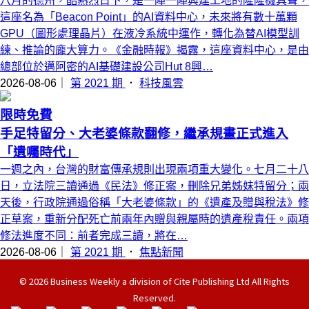
八月的德州，酷熱烈日下，是一陣一陣興建工地的隆隆機具聲，
這座名為「Beacon Point」的AI資料中心，未來將有數十萬顆
GPU（圖形處理晶片）在液冷系統中運作，轉化為替AI模型訓
練、推論的龐大算力。《金融時報》揭露，這座資料中心，是由
總部位於邁阿密的AI基礎建設公司Hut 8興…
2026-08-06｜
第 2021 期
．
科技風雲
限時免費
手足特留分、大老婆條款翻修，繼承規畫正式進入
「遺囑時代」
一週之內，台灣的財富傳承規則出現兩項重大變化。七月二十八
日，立法院三讀通過《民法》修正案，刪除兄弟姊妹特留分；兩
天後，行政院通過俗稱「大老婆條款」的《遺產及贈與稅法》修
正草案，重新分配死亡前兩年內贈與親屬時的遺產稅責任。兩項
修法進度不同：前者完成三讀，將在…
2026-08-06｜
第 2021 期
．
焦點新聞
© 2026 Business Weekly a division of Cite Publishing Ltd All Rights
Reserved.