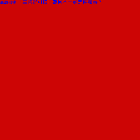
「主管好可怕」為何不一定是件壞事？
商周書摘