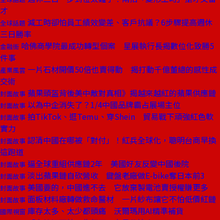
才
減工時卻怕員工績效變差、客戶抗議？6步驟提高週休
全球話題
三日勝率
哈佛商學院最成功轉型個案 星展執行長揭數位化致勝5
金融街
件事
一片石材開價50倍也賣得動 揭打動千億董總的感性成
產業風雲
交術
蘋果頭盔背後美中敵對真相》揭越來越紅的蘋果供應鏈
封面故事
以為中企消失了？1/4中國品牌霸占展場主位
封面故事
拍TikTok、逛Temu、穿Shein 貿易戰下頑強紅色軟
封面故事
實力
認清中國在哪被「對付」！紅兵全球化，聰明台商早換
封面故事
這跑道
逼全球重組供應鏈2年 美國好友反變中國後院
封面故事
淡出蘋果鏈自砍營收 鍵盤老廠做E-bike奪日本前3
封面故事
美國要的，中國進不去 它放棄製電池賣授權賺更多
封面故事
面板材料廠轉做救命醫材 一片紗布讓它不怕低價紅鏈
封面故事
庫存太多、太少都頭痛 沃爾瑪用AI精準補貨
國際視窗