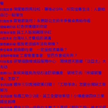
餐
揪閨蜜跑馬拉松、賽後必SPA 何奕佳養生法：人要給
封面故事
自己一點彈性
跟著節氣吃！永豐餘公主的冬季餐桌煮給你看
封面故事
紅色供應鏈到你家
總編輯的話
員工入股與團隊分紅
商場自慢塾
台灣AI人才養成的鴻溝
AI超未來
誰說老派過年沒有商機？
服務最前線
超高齡社會 一定是經濟毒藥？
費雪專欄
工會進董事會 星巴克會成先例？
金融時報精選
研華插旗檳城設服務中心 兩棟透天厝藏「泛亞太」大
科技風雲
布局
氣候英雄竟改挺石油巨頭擴產 碳排王的「拚減碳董
商周ESG
事」怎麼了
週休三日席捲歐美日韓！「工時革命」怎變台灣缺工新
全球話題
解方
每週工時少2成、員工全變效率控！小傳產做四休三業
全球話題
績反超標
週休三日一步到位太難了？兩招「變形工時」搶才又留
全球話題