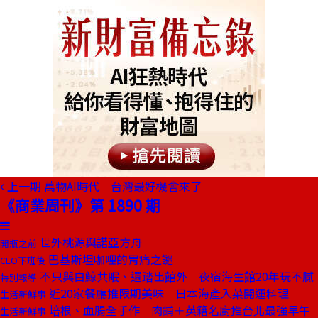
上一期
萬物AI時代 台灣最好機會來了
《商業周刊》第 1890 期
世外桃源與諾亞方舟
開瓶之前
巴基斯坦咖哩的胃痛之謎
CEO下班後
不只與白鯨共眠、還踏出館外 夜宿海生館20年玩不膩
特別報導
近20家餐廳推限期美味 日本海產入菜開運料理
生活新鮮事
培根、血腸全手作 肉鋪＋英籍名廚推台北最強早午
生活新鮮事