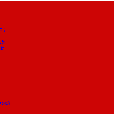
標？
入菜
行動
動「飛輪」