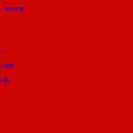
變、對內示警
力
」
根廷總統
本腦」