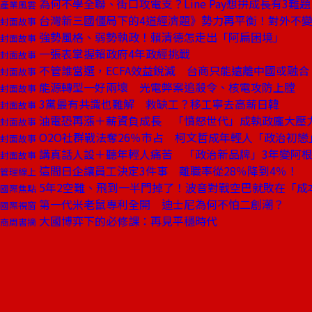
為何不學全聯、街口攻電支？Line Pay想拚成長有3難題
產業風雲
台灣新三國僵局下的4道經濟題》勢力再平衡！對外不
封面故事
強勢風格、弱勢執政！賴清德怎走出「阿扁困境」
封面故事
一張表掌握賴政府4年政經挑戰
封面故事
不管誰當選，ECFA效益銳減 台商只能遠離中國或融合
封面故事
能源轉型一好兩壞 光電弊案追殺令、核電攻防上膛
封面故事
3黨最有共識也難解 救缺工？移工寧去高薪日韓
封面故事
油電恐再漲＋薪資負成長 「憤怒世代」成執政龐大壓
封面故事
O2O社群戰法奪26％市占 柯文哲成年輕人「政治初戀
封面故事
講真話人設＋聽年輕人痛苦 「政治新品牌」3年變阿
封面故事
這間日企讓員工決定3件事 離職率從28％降到4％！
管理線上
5年2空難、飛到一半門掉了！波音對戰空巴就敗在「成
國際焦點
第一代米老鼠專利全開 迪士尼為何不怕二創潮？
國際視窗
大國博弈下的必修課：再見平穩時代
商周書摘