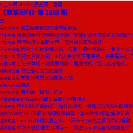
上一期
2024流量密碼 直播
《商業周刊》第 1888 期
讓白髮為你的形象重啟新局
魅力領導學
饒舌歌手斜槓時裝設計師「菲董」憑什麼掌舵LV時尚座
特別報導
南澳秘境充電新提案 漁港搶魚嘗現流仔
特別報導
舌尖上的地中海之旅 這家店把中東粽子、北非小米
生活新鮮事
胎記女孩變身記 4千店美容大王羅麗芬：美麗是決心
封面故事
上班帶氣場、晚宴要制霸 羅麗芬的「芭比心穿搭術」
封面故事
政治是可能性的藝術
總編輯的話
未來台灣的三個關鍵人物
商場自慢塾
AI調適
AI超未來
傳承給「懂你」的人
服務最前線
陷成長挑戰！電商忙開實體店
金融時報精選
用PS5遙控電動車、胸針能投影 美國CES展看AI四趨勢
科技風雲
365天都客滿卻選擇轉型？漢來美食2招創營收新高
商周CEO學院
Line Pay賺錢又要上市 1張卡＋1支熱血團隊如何轉
產業風雲
中文不通卻催生台灣第一 揭密Line Pay幕後鐵血皇帝
產業風雲