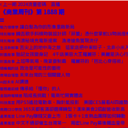
上一期
2024流量密碼 直播
《商業周刊》第 1888 期
讓白髮為你的形象重啟新局
魅力領導學
饒舌歌手斜槓時裝設計師「菲董」憑什麼掌舵LV時尚座
特別報導
南澳秘境充電新提案 漁港搶魚嘗現流仔
特別報導
舌尖上的地中海之旅 這家店把中東粽子、北非小米
生活新鮮事
胎記女孩變身記 4千店美容大王羅麗芬：美麗是決心
封面故事
上班帶氣場、晚宴要制霸 羅麗芬的「芭比心穿搭術」
封面故事
政治是可能性的藝術
總編輯的話
未來台灣的三個關鍵人物
商場自慢塾
AI調適
AI超未來
傳承給「懂你」的人
服務最前線
陷成長挑戰！電商忙開實體店
金融時報精選
用PS5遙控電動車、胸針能投影 美國CES展看AI四趨勢
科技風雲
365天都客滿卻選擇轉型？漢來美食2招創營收新高
商周CEO學院
Line Pay賺錢又要上市 1張卡＋1支熱血團隊如何轉
產業風雲
中文不通卻催生台灣第一 揭密Line Pay幕後鐵血皇帝
產業風雲