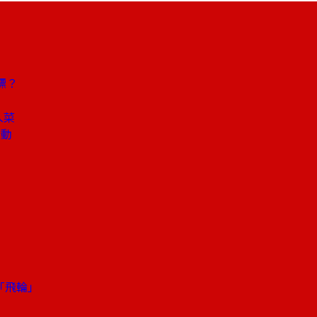
標？
入菜
行動
動「飛輪」