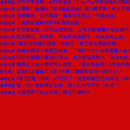
為何不學全聯、街口攻電支？Line Pay想拚成長有3難題
產業風雲
台灣新三國僵局下的4道經濟題》勢力再平衡！對外不
封面故事
強勢風格、弱勢執政！賴清德怎走出「阿扁困境」
封面故事
一張表掌握賴政府4年政經挑戰
封面故事
不管誰當選，ECFA效益銳減 台商只能遠離中國或融合
封面故事
能源轉型一好兩壞 光電弊案追殺令、核電攻防上膛
封面故事
3黨最有共識也難解 救缺工？移工寧去高薪日韓
封面故事
油電恐再漲＋薪資負成長 「憤怒世代」成執政龐大壓
封面故事
O2O社群戰法奪26％市占 柯文哲成年輕人「政治初戀
封面故事
講真話人設＋聽年輕人痛苦 「政治新品牌」3年變阿
封面故事
這間日企讓員工決定3件事 離職率從28％降到4％！
管理線上
5年2空難、飛到一半門掉了！波音對戰空巴就敗在「成
國際焦點
第一代米老鼠專利全開 迪士尼為何不怕二創潮？
國際視窗
大國博弈下的必修課：再見平穩時代
商周書摘