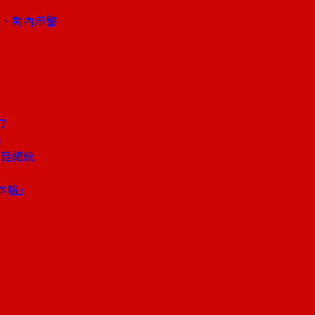
變、對內示警
力
」
根廷總統
本腦」